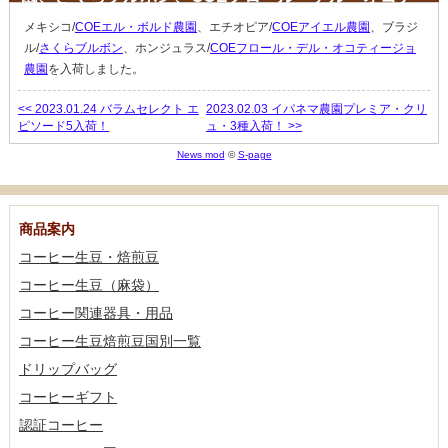
ィージョ農園入荷！
メキシコ/
COEエル・ボルド農園
、エチオピア/
COEアイエル農園
、ブラジ
ル/
さくらブルボン
、ホンジュラス/
COEフロール・デル・オコティージョ
農園
を入荷しました。
<< 2023.01.24 バラムセレクト エ
2023.02.03 イパネマ農園プレミア・クリ
ピソード5入荷！
ュ・3種入荷！ >>
News mod
©
S-page
商品案内
コーヒー生豆・焙煎豆
コーヒー生豆（麻袋）
コーヒー関連器具・用品
コーヒー生豆焙煎豆国別一覧
ドリップバッグ
コーヒーギフト
認証コーヒー