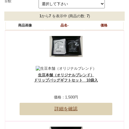
分類:
1
から
7
を表示中 (商品の数:
7
)
商品画像
品名-
価格
生豆本舗（オリジナルブレンド）
ドリップバッグギフトセット 10袋入
価格：
1,500円
詳細を確認