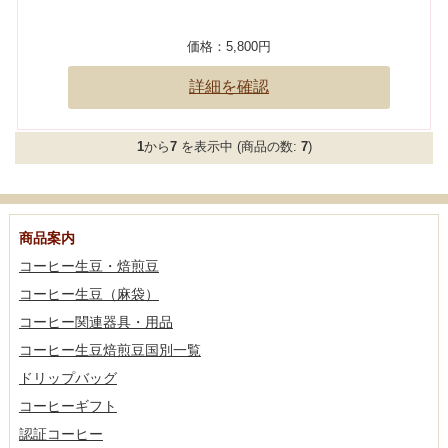
価格：
5,800円
詳細を確認
1
から
7
を表示中 (商品の数:
7
)
商品案内
コーヒー生豆・焙煎豆
コーヒー生豆（麻袋）
コーヒー関連器具・用品
コーヒー生豆焙煎豆国別一覧
ドリップバッグ
コーヒーギフト
認証コーヒー