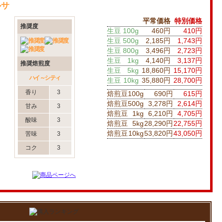
ルサ
平常価格
特別価格
推奨度
生豆
100g
460円
410円
生豆
500g
2,185円
1,743円
生豆
800g
3,496円
2,723円
生豆
1kg
4,140円
3,137円
推奨焙煎度
生豆
5kg
18,860円
15,170円
ハイ～シティ
生豆
10kg
35,880円
28,700円
香り
3
焙煎豆
100g
690円
615円
焙煎豆
500g
3,278円
2,614円
甘み
3
焙煎豆
1kg
6,210円
4,705円
酸味
3
焙煎豆
5kg
28,290円
22,755円
焙煎豆
10kg
53,820円
43,050円
苦味
3
コク
3