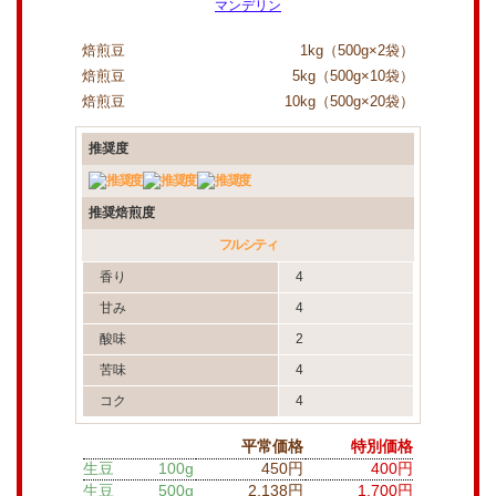
焙煎豆
1kg（500g×2袋）
焙煎豆
5kg（500g×10袋）
焙煎豆
10kg（500g×20袋）
推奨度
推奨焙煎度
フルシティ
香り
4
甘み
4
酸味
2
苦味
4
コク
4
平常価格
特別価格
生豆
100g
450円
400円
生豆
500g
2,138円
1,700円