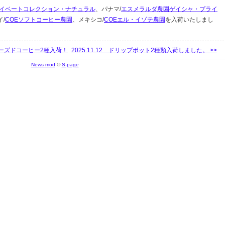
イベートコレクション・ナチュラル
、パナマ/
エスメラルダ農園ゲイシャ・プライ
イ/
COEソフトコーヒー農園
、メキシコ/
COEエル・イゾテ農園
を入荷いたしまし
フューズドコーヒー2種入荷！
2025.11.12 ドリップポット2種類入荷しました。 >>
News mod
©
S-page