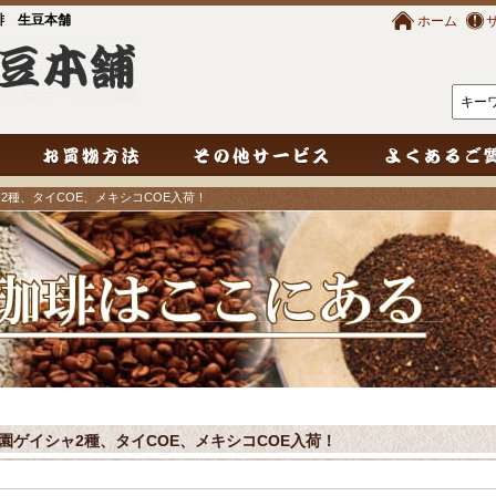
琲 生豆本舗
ホーム
シャ2種、タイCOE、メキシコCOE入荷！
ルダ農園ゲイシャ2種、タイCOE、メキシコCOE入荷！