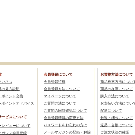
館
会員登録について
お買物方法について
あいさつ
会員登録特典
商品検索方法につい
目の見方説明
会員登録方法について
商品の在庫について
・ポイント交換
マイページについて
購入方法について
ンポイントアドバイス
ご質問方法について
お支払い方法につい
ご質問の回答確認について
配送について
サービスについて
会員登録情報の変更方法
包装・梱包について
パスワードをお忘れの方は
返品・交換について
ーレビューについて
メールマガジンの登録・解除
ご注文状況の確認
マガジン会員登録