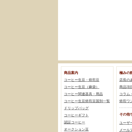
商品案内
極みの
コーヒー生豆・焙煎豆
店長の
コーヒー生豆（麻袋）
商品項
コーヒー関連器具・用品
コラム
コーヒー生豆焙煎豆国別一覧
焙煎ワ
ドリップバッグ
その他
コーヒーギフト
認証コーヒー
ユーザ
オークション豆
メール