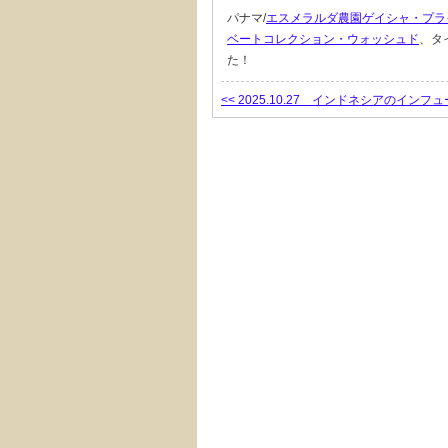
パナマ/
エスメラルダ農園ゲイシャ・プラ
ベートコレクション・ウォッシュド
、タ
た！
<< 2025.10.27 インドネシアのイン