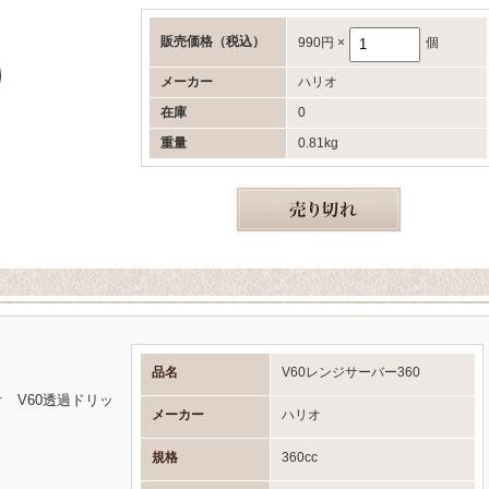
販売価格
（税込）
990円
×
個
メーカー
ハリオ
在庫
0
重量
0.81kg
品名
V60レンジサーバー360
 V60透過ドリッ
メーカー
ハリオ
規格
360cc