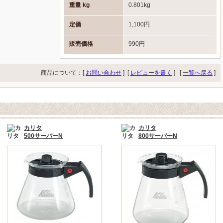
重量 kg
0.801kg
定価
1,100円
販売価格
990円
商品について：[
お問い合わせ
] [
レビューを書く
]
[
一覧へ戻る
]
カリタ
カリタ
500サーバーN
800サーバーN