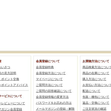
館
会員登録について
お買物方法について
あいさつ
会員登録特典
商品検索方法につい
目の見方説明
会員登録方法について
商品の在庫について
・ポイント交換
マイページについて
購入方法について
ンポイントアドバイス
ご質問方法について
お支払い方法につい
ご質問の回答確認について
配送について
サービスについて
会員登録情報の変更方法
包装・梱包について
パスワードをお忘れの方は
返品・交換について
ーレビューについて
メールマガジンの登録・解除
ご注文状況の確認
マガジン会員登録