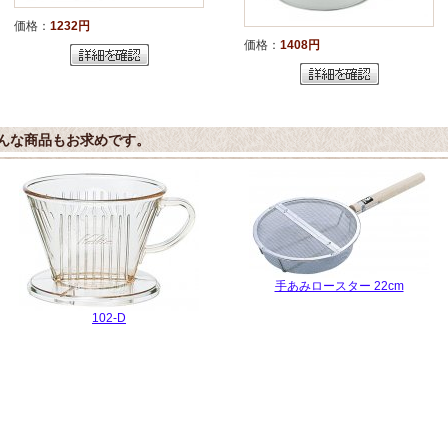
価格：
1232円
価格：
1408円
んな商品もお求めです。
手あみロースター 22cm
102-D