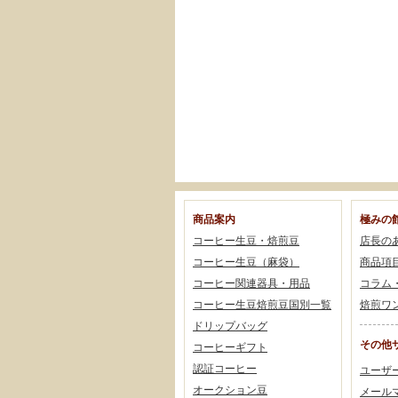
商品案内
極みの
コーヒー生豆・焙煎豆
店長の
コーヒー生豆（麻袋）
商品項
コーヒー関連器具・用品
コラム
コーヒー生豆焙煎豆国別一覧
焙煎ワ
ドリップバッグ
その他
コーヒーギフト
認証コーヒー
ユーザ
オークション豆
メール