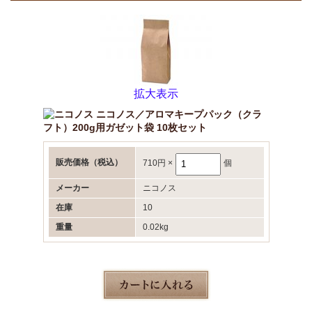
拡大表示
ニコノス／アロマキープパック（クラ
フト）200g用ガゼット袋 10枚セット
販売価格
（税込）
710円
×
個
メーカー
ニコノス
在庫
10
重量
0.02kg