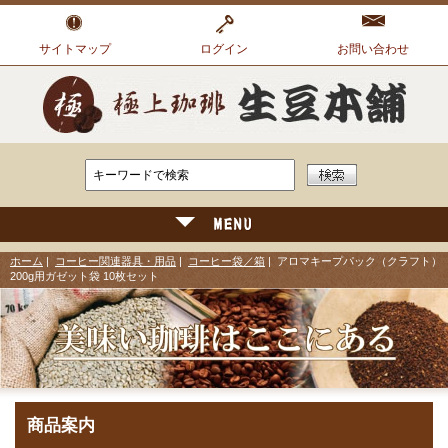
サイトマップ
ログイン
お問い合わせ
ホーム
|
コーヒー関連器具・用品
|
コーヒー袋／箱
| アロマキープパック（クラフト）
200g用ガゼット袋 10枚セット
商品案内