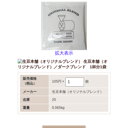
拡大表示
生豆本舗（オ
リジナルブレンド）／ダークブレンド 1杯分1袋
販売価格
105円
×
個
（税込）
メーカー
生豆本舗（オリジナルブレンド）
在庫
25
重量
0.065kg