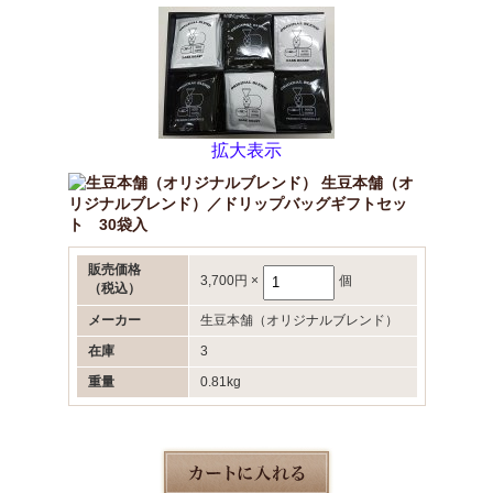
拡大表示
生豆本舗（オ
リジナルブレンド）／ドリップバッグギフトセッ
ト 30袋入
販売価格
3,700円
×
個
（税込）
メーカー
生豆本舗（オリジナルブレンド）
在庫
3
重量
0.81kg