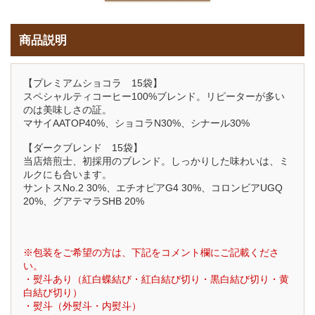
商品説明
【プレミアムショコラ 15袋】
スペシャルティコーヒー100%ブレンド。リピーターが多い
のは美味しさの証。
マサイAATOP40%、ショコラN30%、シナール30%
【ダークブレンド 15袋】
当店焙煎士、初採用のブレンド。しっかりした味わいは、ミ
ルクにも合います。
サントスNo.2 30%、エチオピアG4 30%、コロンビアUGQ
20%、グアテマラSHB 20%
※包装をご希望の方は、下記をコメント欄にご記載くださ
い。
・熨斗あり（紅白蝶結び・紅白結び切り・黒白結び切り・黄
白結び切り）
・熨斗（外熨斗・内熨斗）