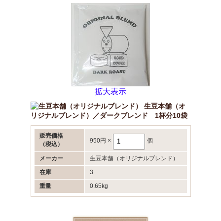
拡大表示
生豆本舗（オ
リジナルブレンド）／ダークブレンド 1杯分10袋
販売価格
950円
×
個
（税込）
メーカー
生豆本舗（オリジナルブレンド）
在庫
3
重量
0.65kg