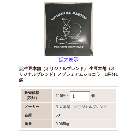
拡大表示
生豆本舗（オ
リジナルブレンド）／プレミアムショコラ 1杯分1
袋
販売価格
115円
×
個
（税込）
メーカー
生豆本舗（オリジナルブレンド）
在庫
50
重量
0.065kg