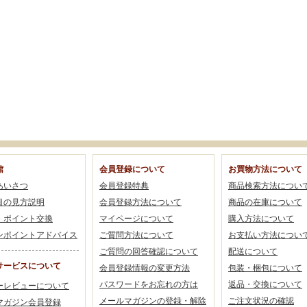
館
会員登録について
お買物方法について
あいさつ
会員登録特典
商品検索方法につい
目の見方説明
会員登録方法について
商品の在庫について
・ポイント交換
マイページについて
購入方法について
ンポイントアドバイス
ご質問方法について
お支払い方法につい
ご質問の回答確認について
配送について
サービスについて
会員登録情報の変更方法
包装・梱包について
パスワードをお忘れの方は
返品・交換について
ーレビューについて
メールマガジンの登録・解除
ご注文状況の確認
マガジン会員登録