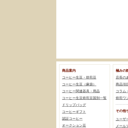
商品案内
極みの
コーヒー生豆・焙煎豆
店長の
コーヒー生豆（麻袋）
商品項
コーヒー関連器具・用品
コラム
コーヒー生豆焙煎豆国別一覧
焙煎ワ
ドリップバッグ
その他
コーヒーギフト
認証コーヒー
ユーザ
オークション豆
メール