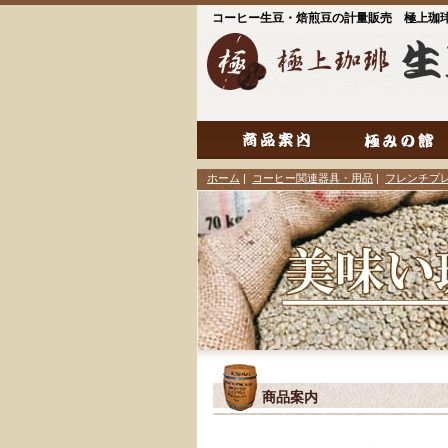
コーヒー生豆・焙煎豆の計量販売 極上珈
ホーム
|
コーヒー関連器具・用品
|
フレンチプ
商品案内