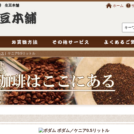
琲 生豆本舗
ホーム
レス
| ケニア0.5リットル
ボダム／ケニア0.5リットル