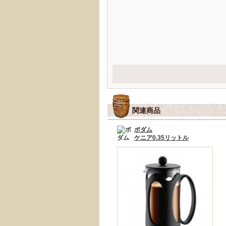
関連商品
ボダム
ケニア0.35リットル