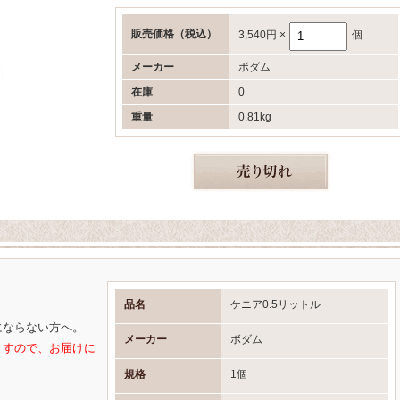
販売価格
（税込）
3,540円
×
個
メーカー
ボダム
在庫
0
重量
0.81kg
品名
ケニア0.5リットル
にならない方へ。
メーカー
ボダム
ますので、お届けに
規格
1個