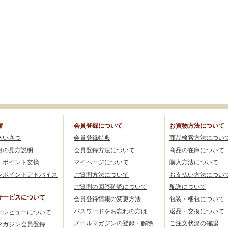
館
会員登録について
お買物方法について
あいさつ
会員登録特典
商品検索方法につい
目の見方説明
会員登録方法について
商品の在庫について
・ポイント交換
マイページについて
購入方法について
ンポイントアドバイス
ご質問方法について
お支払い方法につい
ご質問の回答確認について
配送について
サービスについて
会員登録情報の変更方法
包装・梱包について
パスワードをお忘れの方は
返品・交換について
ーレビューについて
メールマガジンの登録・解除
ご注文状況の確認
マガジン会員登録