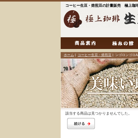
コーヒー生豆・焙煎豆の計量販売 極上珈
ホーム
|
コーヒー生豆・焙煎豆
| ンゴロンゴロA
該当する商品は見つかりませんでした。