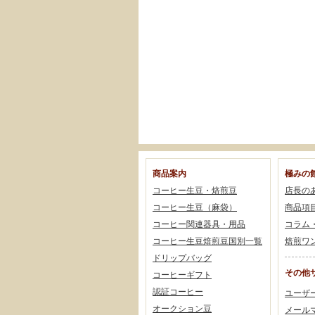
商品案内
極みの
コーヒー生豆・焙煎豆
店長の
コーヒー生豆（麻袋）
商品項
コーヒー関連器具・用品
コラム
コーヒー生豆焙煎豆国別一覧
焙煎ワ
ドリップバッグ
その他
コーヒーギフト
認証コーヒー
ユーザ
オークション豆
メール