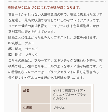
※数値が５に近づくにつれて色味が強くなります。
世界一？かもしれない大規模農園の中で、環境に恵まれたエリア
を厳選し、最高の状態で栽培しているのがプレミアクリュです。
コーヒー栽培の英才教育で、チェリーのまま色差選別機にかけ、
選別工程に磨きをかけています。
区画ごとに仕上がった豆をカップテストし、点数を付けます。
87点以上 ブルー
85～86点 ゴールド
82～84点 ブラック
こちらの商品は、ブルーです。エキゾチックな味わいを持ち、柑
橘系で明るい酸味とリキュールのようなボディ感が特徴です。そ
の特徴的なフレーバーは、ブラックカラントの香りを引き出し、
長く続くややアルコール感のある後味を楽しめます。
品名
イパネマ農園プレミア・
クリュ・ブルー・ブラッ
クカラント
生産国
ブラジル