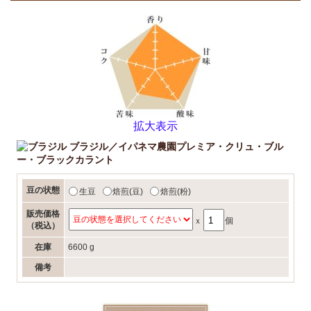
拡大表示
ブラジル／イパネマ農園プレミア・クリュ・ブル
ー・ブラックカラント
豆の状態
生豆
焙煎(豆)
焙煎(粉)
販売価格
ｘ
個
（税込）
在庫
6600 g
備考