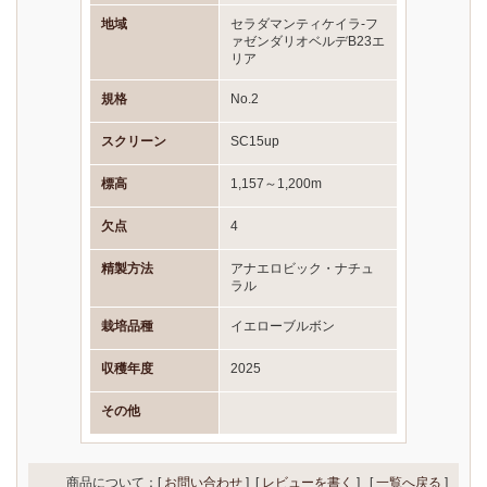
地域
セラダマンティケイラ-フ
ァゼンダリオベルデB23エ
リア
規格
No.2
スクリーン
SC15up
標高
1,157～1,200m
欠点
4
精製方法
アナエロビック・ナチュ
ラル
栽培品種
イエローブルボン
収穫年度
2025
その他
商品について：[
お問い合わせ
] [
レビューを書く
]
[
一覧へ戻る
]