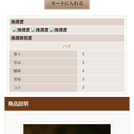
推奨度
推奨焙煎度
ハイ
香り
5
甘み
5
酸味
4
苦味
3
コク
3
商品説明