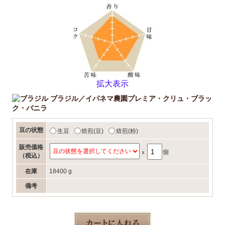
拡大表示
ブラジル／イパネマ農園プレミア・クリュ・ブラッ
ク・バニラ
豆の状態
生豆
焙煎(豆)
焙煎(粉)
販売価格
ｘ
個
（税込）
在庫
18400 g
備考