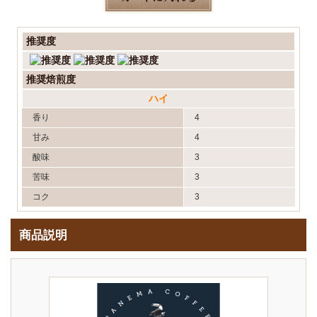
推奨度
推奨焙煎度
ハイ
香り
4
甘み
4
酸味
3
苦味
3
コク
3
商品説明