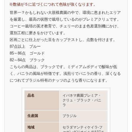
※数値が５に近づくにつれて色味が強くなります。
世界一？かもしれない大規模農園の中で、環境に恵まれたエリア
を厳選し、最高の状態で栽培しているのがプレミアクリュです。
コーヒー栽培の英才教育で、チェリーのまま色差選別機にかけ、
選別工程に磨きをかけています。
区画ごとに仕上がった豆をカップテストし、点数を付けます。
87点以上 ブルー
85～86点 ゴールド
82～84点 ブラック
こちらの商品は、ブラックです。ミディアムボディで酸味が低
く、バニラの風味が特徴です。浅煎りでバニラの香り、深くなる
につれてブラジル特有のナッツのような香りになります。
品名
イパネマ農園プレミア・
クリュ・ブラック・バニ
ラ
生産国
ブラジル
地域
セラダマンティケイラ-フ