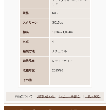
ァゼンダリオベルデA37エ
リア
規格
No.2
スクリーン
SC15up
標高
1,034～1,094m
欠点
4
精製方法
ナチュラル
栽培品種
レッドアカイア
収穫年度
2025/26
その他
商品について：[
お問い合わせ
] [
レビューを書く
]
[
一覧へ戻る
]