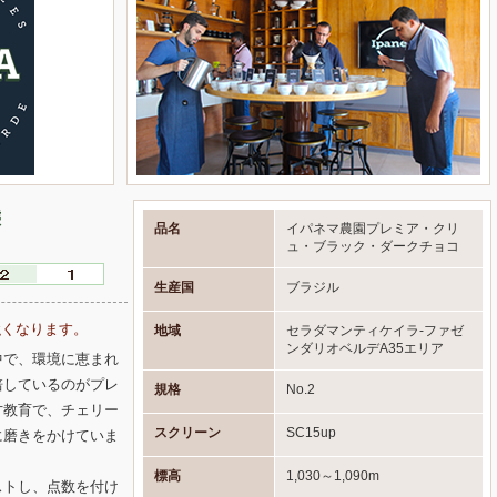
態
品名
イパネマ農園プレミア・クリ
ュ・ブラック・ダークチョコ
生産国
ブラジル
強くなります。
地域
セラダマンティケイラ-ファゼ
ンダリオベルデA35エリア
中で、環境に恵まれ
培しているのがプレ
規格
No.2
才教育で、チェリー
スクリーン
SC15up
に磨きをかけていま
標高
1,030～1,090m
ストし、点数を付け