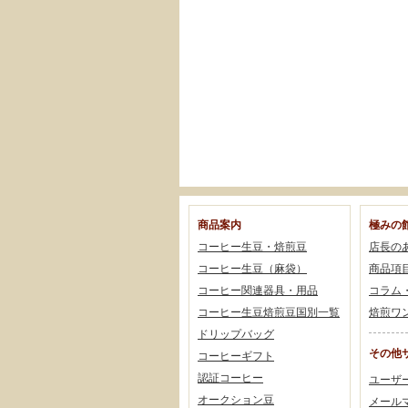
商品案内
極みの
コーヒー生豆・焙煎豆
店長の
コーヒー生豆（麻袋）
商品項
コーヒー関連器具・用品
コラム
コーヒー生豆焙煎豆国別一覧
焙煎ワ
ドリップバッグ
その他
コーヒーギフト
認証コーヒー
ユーザ
オークション豆
メール