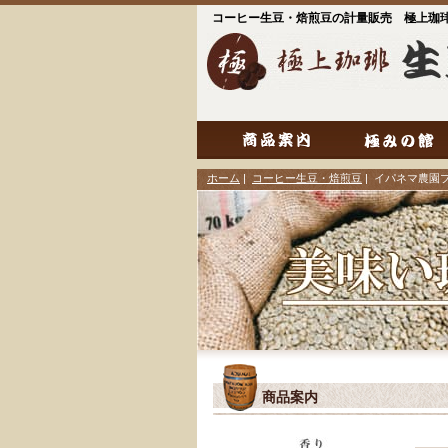
コーヒー生豆・焙煎豆の計量販売 極上珈
ホーム
|
コーヒー生豆・焙煎豆
| イパネマ農園
商品案内