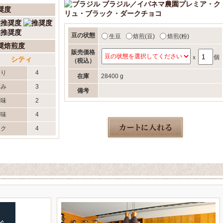
ブラジル／イパネマ農園プレミア・ク
奨度
リュ・ブラック・ダークチョコ
豆の状態
生豆
焙煎(豆)
焙煎(粉)
奨焙煎度
販売価格
ｘ
個
シティ
（税込）
香り
4
在庫
28400 g
甘み
3
備考
酸味
2
苦味
4
コク
4