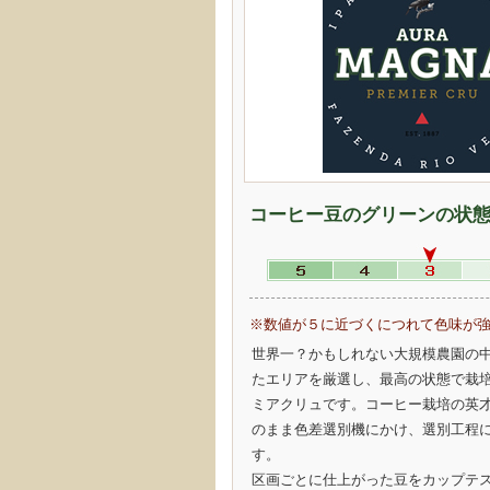
コーヒー豆のグリーンの状
※数値が５に近づくにつれて色味が
世界一？かもしれない大規模農園の
たエリアを厳選し、最高の状態で栽
ミアクリュです。コーヒー栽培の英
のまま色差選別機にかけ、選別工程
す。
区画ごとに仕上がった豆をカップテ