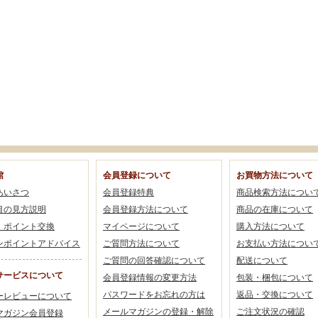
館
会員登録について
お買物方法について
あいさつ
会員登録特典
商品検索方法につい
目の見方説明
会員登録方法について
商品の在庫について
・ポイント交換
マイページについて
購入方法について
ンポイントアドバイス
ご質問方法について
お支払い方法につい
ご質問の回答確認について
配送について
サービスについて
会員登録情報の変更方法
包装・梱包について
パスワードをお忘れの方は
返品・交換について
ーレビューについて
メールマガジンの登録・解除
ご注文状況の確認
マガジン会員登録