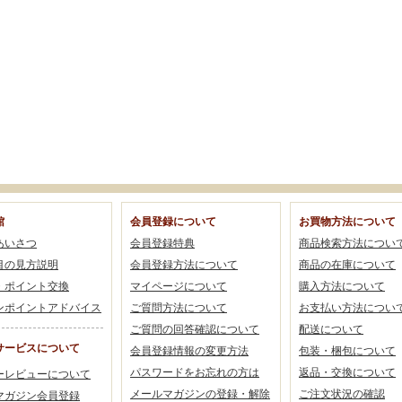
館
会員登録について
お買物方法について
あいさつ
会員登録特典
商品検索方法につい
目の見方説明
会員登録方法について
商品の在庫について
・ポイント交換
マイページについて
購入方法について
ンポイントアドバイス
ご質問方法について
お支払い方法につい
ご質問の回答確認について
配送について
サービスについて
会員登録情報の変更方法
包装・梱包について
パスワードをお忘れの方は
返品・交換について
ーレビューについて
メールマガジンの登録・解除
ご注文状況の確認
マガジン会員登録