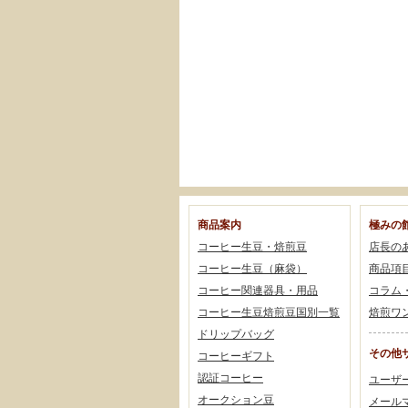
商品案内
極みの
コーヒー生豆・焙煎豆
店長の
コーヒー生豆（麻袋）
商品項
コーヒー関連器具・用品
コラム
コーヒー生豆焙煎豆国別一覧
焙煎ワ
ドリップバッグ
その他
コーヒーギフト
認証コーヒー
ユーザ
オークション豆
メール