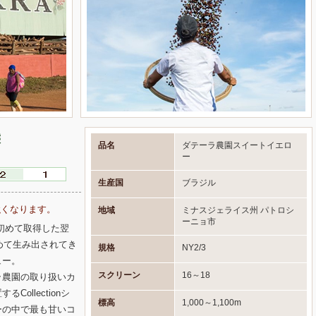
態
品名
ダテーラ農園スイートイエロ
ー
生産国
ブラジル
強くなります。
地域
ミナスジェライス州 パトロシ
ーニョ市
ジルで初めて取得した翌
めて生み出されてき
規格
NY2/3
ュー。
スクリーン
16～18
ラ農園の取り扱いカ
ollectionシ
標高
1,000～1,100m
ーの中で最も甘いコ