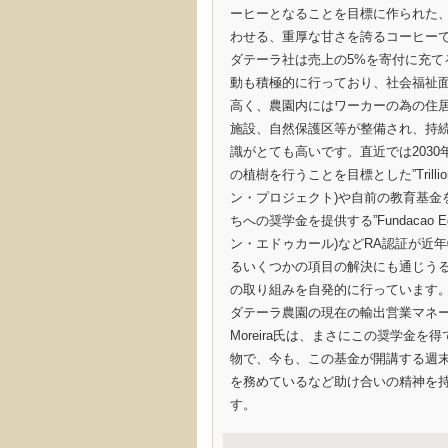
ーヒーとなることを目標に作られた
わせる、重厚な甘さを誇るコーヒー
ダテーラ社は売上の5%を寄付に充て
動も積極的に行っており、社会福祉
高く、農園内にはワーカーの為の住
施設、自然保護区等が整備され、持
識がとても高いです。直近では2030年
の植樹を行うことを目標とした”Trillion 
ン・プロジェクト)や自前の教育基金
ちへの奨学金を提供する”Fundacao Ed
ン・エドゥカール)などRA認証が近
るいくつかの項目の解決にも通じう
の取り組みを自発的に行っています
ダテーラ農園の現在の輸出営業マネージャ
Moreira氏は、まさにこの奨学金を
物で、今も、この基金が開講する週
を務めているなど助け合いの精神を
す。