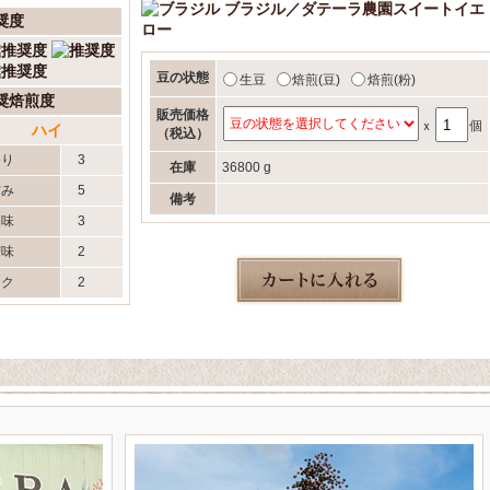
ブラジル／ダテーラ農園スイートイエ
奨度
ロー
豆の状態
生豆
焙煎(豆)
焙煎(粉)
奨焙煎度
販売価格
ｘ
個
ハイ
（税込）
香り
3
在庫
36800 g
甘み
5
備考
酸味
3
苦味
2
コク
2