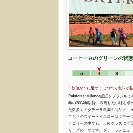
コーヒー豆のグリーンの状
※数値が５に近づくにつれて色味が
Rainforest Alliance認証をブラ
年の2004年以降、表現したい味を求
た数多くのダテーラ農園の商品メニ
こちらのスイートイエローはダテー
テゴリーの中でも、上位クラスに位置するC
リーズの一つです。ダテーラメニュ