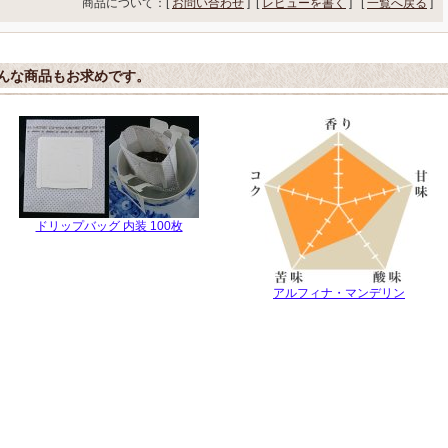
商品について：[
お問い合わせ
] [
レビューを書く
]
[
一覧へ戻る
]
んな商品もお求めです。
ドリップバッグ 内装 100枚
アルフィナ・マンデリン