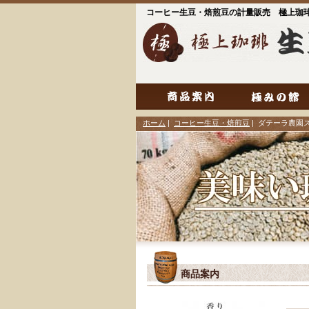
コーヒー生豆・焙煎豆の計量販売 極上珈
ホーム
|
コーヒー生豆・焙煎豆
| ダテーラ農園
商品案内