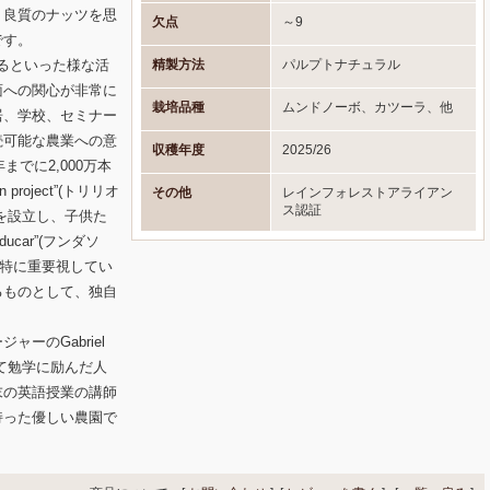
、良質のナッツを思
欠点
～9
です。
精製方法
パルプトナチュラル
るといった様な活
面への関心が非常に
栽培品種
ムンドノーボ、カツーラ、他
居、学校、セミナー
続可能な農業への意
収穫年度
2025/26
までに2,000万本
project”(トリリオ
その他
レインフォレストアライアン
ス認証
を設立し、子供た
ucar”(フンダソ
年特に重要視してい
るものとして、独自
。
ーのGabriel
得て勉学に励んだ人
末の英語授業の講師
持った優しい農園で