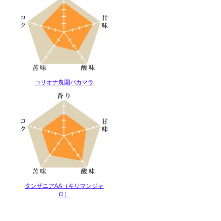
コリオナ農園パカマラ
タンザニアAA（キリマンジャ
ロ）