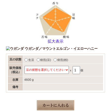
拡大表示
ウガンダ／マウントエルゴン・イエローハニー
豆の状態
生豆
焙煎(豆)
焙煎(粉)
販売価格
ｘ
個
（税込）
在庫
4600 g
備考