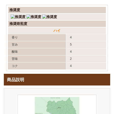
推奨度
推奨焙煎度
ハイ
香り
4
甘み
5
酸味
4
苦味
2
コク
4
商品説明