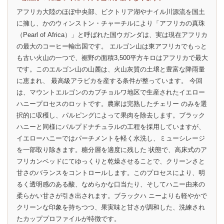
アフリカ大陸のほぼ中央部、ビクトリア湖やナイル川源流を国土
に擁し、かのウィンストン・チャーチルにより「アフリカの真珠
（Pearl of Africa）」と呼ばれた国ウガンダは、実は現在アフリカ
の最大のコーヒー輸出国です。 エルゴン山は東アフリカでもっと
も古い火山の一つで、裾野の面積3,500平方キロはアフリカで最大
です。このエルゴン山の山麓は、火山灰質の土壌と豊富な降雨量
に恵まれ、 最高級アラビカを産する条件が整っています。 今回
は、マウントエルゴンのカプチョルワ地区で生産されたイエロー
ハニープロセスのロットです。農家は完熟したチェリー のみを選
択的に収穫し、パルピングによって果肉を除去します。ブラック
ハニーと同様にパルプドナチュラルの工程を採用していますが、
イエローハニーではパーチメントを軽く水洗し、ミューシレージ
を一部取り除きます。糖分層を適度に残した 状態で、高床式のア
フリカンベッドにてゆっくりと乾燥させることで、クリーンさと
甘さのバランスをコントロールします。このプロセスにより、明
るく透明感のある酸、なめらかな口当たり、そしてハニー由来の
柔らかい甘さが引き出されます。ブラックハ ニーよりも軽やかで
クリーンな印象を持ちつつ、果実味と甘さが調和した、洗練され
たカッププロファイルが特徴です。