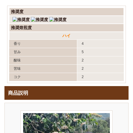
推奨度
推奨焙煎度
ハイ
香り
4
甘み
5
酸味
2
苦味
2
コク
2
商品説明