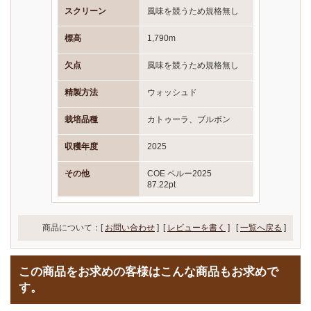
スクリーン
風味を競うため規格無し
標高
1,790m
欠点
風味を競うため規格無し
精製方法
ウォッシュド
栽培品種
カトゥーラ、ブルボン
収穫年度
2025
その他
COE ペルー2025
87.22pt
商品について：[
お問い合わせ
] [
レビューを書く
]
[
一覧へ戻る
]
この商品をお求めの客様はこんな商品もお求めで
す。