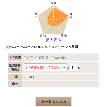
拡大表示
ペルー／COEエル・ロメリージョ農園
豆の状態
生豆
焙煎(豆)
焙煎(粉)
販売価格
ｘ
個
（税込）
在庫
17210 g
備考