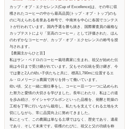
カップ・オブ・エクセレンス(Cup of Excellence)は、その年に収
穫されたコーヒーの中から最高品質(トップ・オブ・トップ)のも
のに与えられる名誉ある称号で、中南米を中心に各国でコンテス
トが行われています。国内予選を勝ち抜き、国際審査員の厳格な
カップテストにより「至高のコーヒー」として評価された、ほん
のわずかなコーヒーが、カップ・オブ・エクセレンスの称号を授
与されます。
【農園主からひと言】
私はサン・ペドロのコーヒー栽培農家に生まれ、祖父が始めた伝
統は今日まで受け継がれています。父もその伝統を受け継ぎ、今
では妻と2人の幼い子供たちと共に、標高1,790mに位置するエ
ル・ロメリージョ農園で誇りを持って働いています。
幼い頃、父と一緒に畑仕事をし、コーヒー豆一つ一つに込められ
た努力と愛情の大切さを学びました。長年にわたり、私はこの道
を歩み続け、ゲイシャやブルボンといった品種を、発酵と乾燥の
工程を丁寧に行いながら栽培し、私たちを支えてくれる土地を大
切にしながら、常に品質向上に努めてきました。
私にとって、この農園は単なる土壌ではなく、歴史であり、遺産
であり、そして未来です。収穫のたびに、祖父と父の功績を称