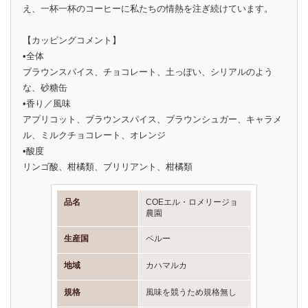
え、一杯一杯のコーヒーに私たちの情熱を注ぎ続けています。
【カッピングコメント】
•全体
ブラウンスパイス、チョコレート、土っぽい、シリアルのよう
な、砂糖缶
•香り／風味
アプリコット、ブラウンスパイス、ブラウンシュガー、キャラメ
ル、ミルクチョコレート、オレンジ
•酸度
リンゴ酸、柑橘類、ブリリアント、柑橘類
品名
COEエル・ロメリージョ
農園
生産国
ペルー
地域
カハマルカ
規格
風味を競うため規格無し