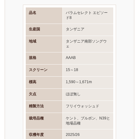
品名
バラムセレクト エピソー
ド8
生産国
タンザニア
地域
タンザニア南部ソングウ
ェ
規格
AAAB
スクリーン
15～18
標高
1,590～1,671m
欠点
ほぼ無し
精製方法
フリイウォッシュド
栽培品種
ケント、ブルボン、N39と
地場品種
収穫年度
2025/26