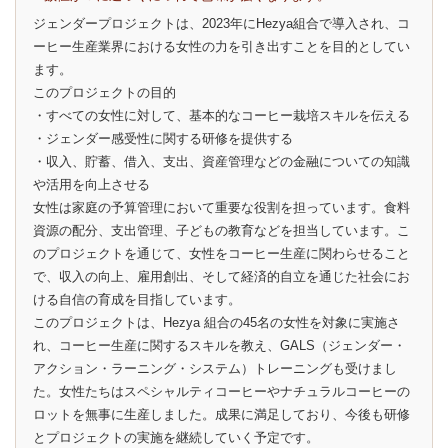
ジェンダープロジェクトは、2023年にHezya組合で導⼊され、コ
ーヒー⽣産業界における⼥性の⼒を引き出すことを⽬的としてい
ます。
このプロジェクトの⽬的
・すべての⼥性に対して、基本的なコーヒー栽培スキルを伝える
・ジェンダー感受性に関する研修を提供する
・収⼊、貯蓄、借⼊、⽀出、資産管理などの⾦融についての知識
や活用を向上させる
⼥性は家庭の予算管理において重要な役割を担っています。⾷料
資源の配分、⽀出管理、⼦どもの教育などを担当しています。こ
のプロジェクトを通じて、⼥性をコーヒー⽣産に関わらせること
で、収⼊の向上、雇⽤創出、そして経済的⾃⽴を通じた社会にお
ける⾃信の育成を⽬指しています。
このプロジェクトは、Hezya 組合の45名の⼥性を対象に実施さ
れ、コーヒー⽣産に関するスキルを教え、GALS（ジェンダー・
アクション・ラーニング・システム）トレーニングも受けまし
た。⼥性たちはスペシャルティコーヒーやナチュラルコーヒーの
ロットを無事に⽣産しました。成果に満⾜しており、今後も研修
とプロジェクトの実施を継続していく予定です。