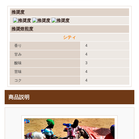
推奨度
推奨焙煎度
シティ
香り
4
甘み
4
酸味
3
苦味
4
コク
4
商品説明