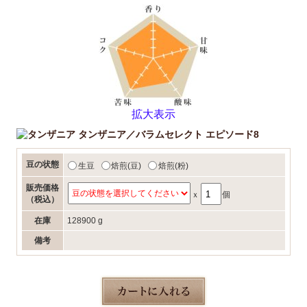
拡大表示
タンザニア／バラムセレクト エピソード8
豆の状態
生豆
焙煎(豆)
焙煎(粉)
販売価格
ｘ
個
（税込）
在庫
128900 g
備考