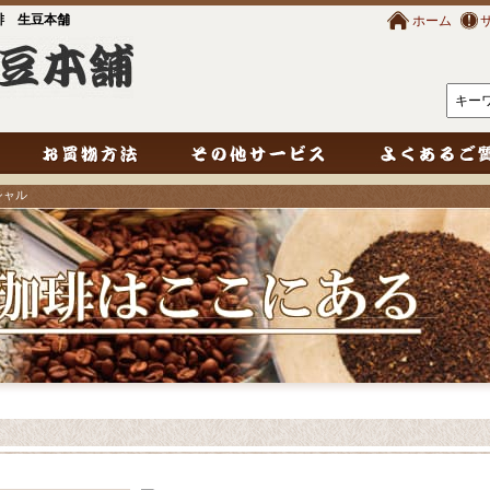
琲 生豆本舗
ホーム
シャル