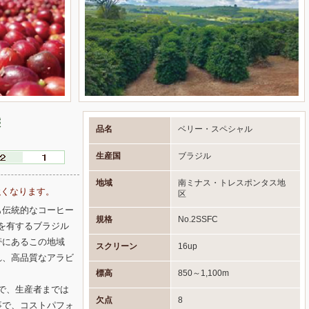
態
品名
ベリー・スペシャル
生産国
ブラジル
地域
南ミナス・トレスポンタス地
強くなります。
区
も伝統的なコーヒー
規格
No.2SSFC
積を有するブラジル
帯にあるこの地域
スクリーン
16up
れ、高品質なアラビ
標高
850～1,100m
まで、生産者までは
欠点
8
事で、コストパフォ