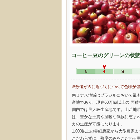
コーヒー豆のグリーンの状
※数値が５に近づくにつれて色味が
南ミナス地域はブラジルにおいて最
産地であり、現在60万ha以上の 面
国内では最大級生産地です。山岳地
は、豊かな土質や温暖な気候に恵ま
カの生産が可能になります。
1,000以上の零細農家から大型農家
こだわらずに、熟度のみをこだわる