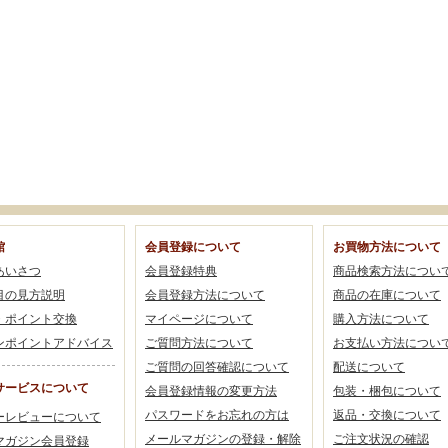
館
会員登録について
お買物方法について
あいさつ
会員登録特典
商品検索方法につい
目の見方説明
会員登録方法について
商品の在庫について
・ポイント交換
マイページについて
購入方法について
ンポイントアドバイス
ご質問方法について
お支払い方法につい
ご質問の回答確認について
配送について
サービスについて
会員登録情報の変更方法
包装・梱包について
パスワードをお忘れの方は
返品・交換について
ーレビューについて
メールマガジンの登録・解除
ご注文状況の確認
マガジン会員登録