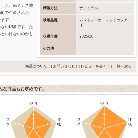
ました。南ミナス地
精製方法
ナチュラル
の町で生産された、
います。
栽培品種
ムンドノーボ・レッドカツア
イ
いない印象です。た
いといけないのかも
収穫年度
2025/26
その他
商品について：[
お問い合わせ
] [
レビューを書く
]
[
一覧へ戻る
]
んな商品もお求めです。