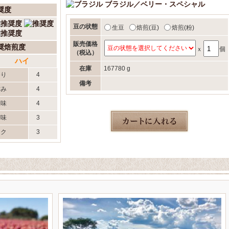
ブラジル／ベリー・スペシャル
奨度
豆の状態
生豆
焙煎(豆)
焙煎(粉)
販売価格
奨焙煎度
ｘ
個
（税込）
ハイ
在庫
167780 g
香り
4
備考
甘み
4
酸味
4
苦味
3
コク
3