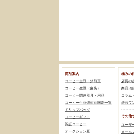
商品案内
極みの
コーヒー生豆・焙煎豆
店長の
コーヒー生豆（麻袋）
商品項
コーヒー関連器具・用品
コラム
コーヒー生豆焙煎豆国別一覧
焙煎ワ
ドリップバッグ
その他
コーヒーギフト
認証コーヒー
ユーザ
オークション豆
メール