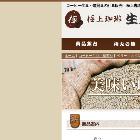
コーヒー生豆・焙煎豆の計量販売 極上珈
ホーム
|
コーヒー生豆・焙煎豆
| ベリー・スペ
商品案内