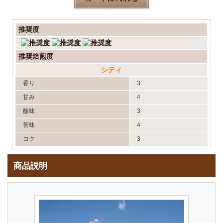
推奨度
推奨焙煎度
シティ
香り
3
甘み
4
酸味
3
苦味
4
コク
3
商品説明