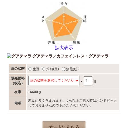
拡大表示
グアテマラ／カフェインレス・グアテマラ
豆の状態
生豆
焙煎(豆)
焙煎(粉)
販売価格
ｘ
個
（税込）
在庫
16600 g
黒豆が多く含まれます。 5kg以上ご購入時はハンドピック
備考
しておりませんので予めご了承ください。