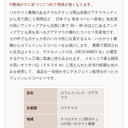
※数値が５に近づくにつれて色味が強くなります。
パカヤリト農園のあるチマルテナンゴ県は首都グアテマラシティ
から見て西に 1 時間ほど、 日本でも 有名コーヒー産地と 知名度
の高いアンティグアから北西に車で 30－ 40 分ほどにあるアンテ
ィグアとも肩を並べるグアテマラの優れたコーヒー生産地です。
その中でもポチュカ市のパカヤ区に位置するエル・パカヤリト農
園からカフェインレスコーヒーをお届けします。 農園で選別され
た生豆はメキシコ、デスカメックス社（DESCAMEX 社）が運営
するデカフェ工場に迅速に持ち込まれます。 メキシコで最も標高
が高いオリサバ山（５６３６ m）に湛えられた氷河の綺麗な水の
みを使用して、 薬品を一切使わずにデカフェイン処理を行ったカ
フェインレスコーヒーです。
品名
カフェインレス・グアテ
マラ
生産国
グアテマラ
地域
チマルテナンゴ県ポチュ
カ付近パカヤリト農園