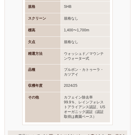
規格
SHB
スクリーン
規格なし
標高
1,400〜1,700m
欠点
規格なし
精選方法
ウォッシュド／マウンテ
ンウォーター式
品種
ブルボン・カトゥーラ・
カツアイ
収穫年度
2024/25
その他
カフェイン除去率
99.9％、レインフォレス
トアライアンス認証、US
オーガニック認証（認証
取得は農園ベース）