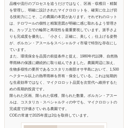
品種や流行のプロセスを追うだけではなく、区画・収穫日・精製
を管理し、明確に設計されたマイクロロットを、確実に仕上げ切
る技術力にこそ、この農園の本質があります。それぞれのロット
は、テロワールの個性と精製意図が明確に感じ取れるよう管理さ
れ、カップ上での輪郭と再現性を最重要視しています。派手さよ
りも完成度を優先し、「小さく、正確に、美しく」仕上げる姿勢
が、ボルカン・アスールをスペシャルティ市場で特別な存在にし
ています。
また、環境保全を品質の前提条件と捉え、1980年代以降、自然熱
帯雨林の保護に継続的に取り組んできました。農園周辺に加え、
生物多様性の要所であるコスタリカ南部オサ半島において、1,500
ヘクタール以上の熱帯雨林を所有・保全している。これは短期的
な生産効率ではなく、マイクロロット品質を次世代へ維持するた
めの長期的投資です。
限られた区画、限られた収穫、限られた数量。ボルカン・アスー
ルは、コスタリカ・スペシャルティの中でも、マイクロロットの
完成度で評価さていれる農園です。
COEの常連で2025年度は2位を取得しています。