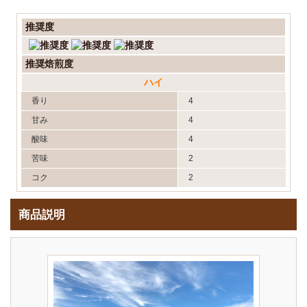
推奨度
推奨焙煎度
ハイ
香り
4
甘み
4
酸味
4
苦味
2
コク
2
商品説明