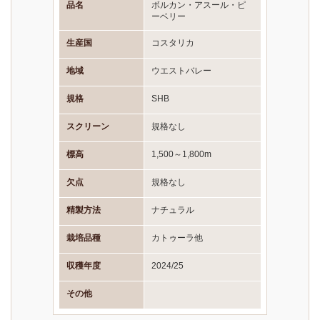
品名
ボルカン・アスール・ピ
ーベリー
生産国
コスタリカ
地域
ウエストバレー
規格
SHB
スクリーン
規格なし
標高
1,500～1,800m
欠点
規格なし
精製方法
ナチュラル
栽培品種
カトゥーラ他
収穫年度
2024/25
その他