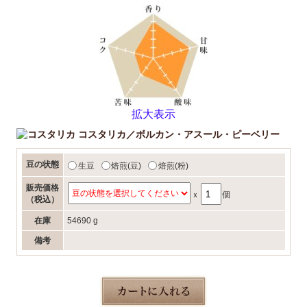
拡大表示
コスタリカ／ボルカン・アスール・ピーベリー
豆の状態
生豆
焙煎(豆)
焙煎(粉)
販売価格
ｘ
個
（税込）
在庫
54690 g
備考