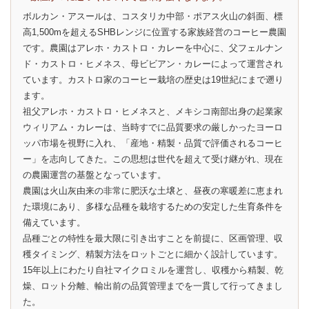
ボルカン・アスールは、コスタリカ中部・ポアス火山の斜面、標
高1,500mを超えるSHBレンジに位置する家族経営のコーヒー農園
です。農園はアレホ・カストロ・カレーを中心に、父フェルナン
ド・カストロ・ヒメネス、母ビビアン・カレーによって運営され
ています。カストロ家のコーヒー栽培の歴史は19世紀にまで遡り
ます。
祖父アレホ・カストロ・ヒメネスと、メキシコ南部出身の起業家
ウィリアム・カレーは、当時すでに品質要求の厳しかったヨーロ
ッパ市場を視野に入れ、「産地・精製・品質で評価されるコーヒ
ー」を志向してきた。この思想は世代を超えて受け継がれ、現在
の農園運営の基盤となっています。
農園は火山灰由来の非常に肥沃な土壌と、昼夜の寒暖差に恵まれ
た環境にあり、多様な品種を栽培するための安定した生育条件を
備えています。
品種ごとの特性を最大限に引き出すことを前提に、区画管理、収
穫タイミング、精製方法をロットごとに細かく設計しています。
15年以上にわたり自社マイクロミルを運営し、収穫から精製、乾
燥、ロット分離、輸出前の品質管理までを一貫して行ってきまし
た。