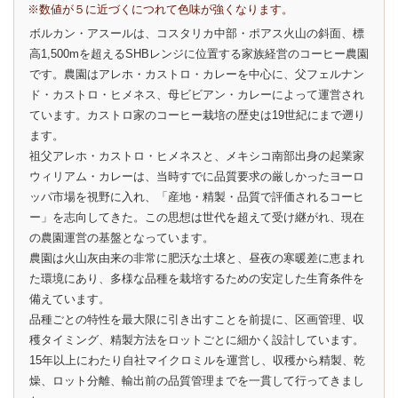
※数値が５に近づくにつれて色味が強くなります。
ボルカン・アスールは、コスタリカ中部・ポアス火山の斜面、標
高1,500mを超えるSHBレンジに位置する家族経営のコーヒー農園
です。農園はアレホ・カストロ・カレーを中心に、父フェルナン
ド・カストロ・ヒメネス、母ビビアン・カレーによって運営され
ています。カストロ家のコーヒー栽培の歴史は19世紀にまで遡り
ます。
祖父アレホ・カストロ・ヒメネスと、メキシコ南部出身の起業家
ウィリアム・カレーは、当時すでに品質要求の厳しかったヨーロ
ッパ市場を視野に入れ、「産地・精製・品質で評価されるコーヒ
ー」を志向してきた。この思想は世代を超えて受け継がれ、現在
の農園運営の基盤となっています。
農園は火山灰由来の非常に肥沃な土壌と、昼夜の寒暖差に恵まれ
た環境にあり、多様な品種を栽培するための安定した生育条件を
備えています。
品種ごとの特性を最大限に引き出すことを前提に、区画管理、収
穫タイミング、精製方法をロットごとに細かく設計しています。
15年以上にわたり自社マイクロミルを運営し、収穫から精製、乾
燥、ロット分離、輸出前の品質管理までを一貫して行ってきまし