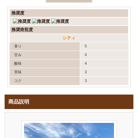
推奨度
推奨焙煎度
シティ
香り
5
甘み
4
酸味
4
苦味
3
コク
3
商品説明