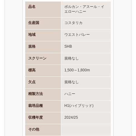
品名
ボルカン・アスール・イ
エローハニー
生産国
コスタリカ
地域
ウエストバレー
規格
SHB
スクリーン
規格なし
標高
1,500～1,800m
欠点
規格なし
精製方法
ハニー
栽培品種
H1(ハイブリッド)
収穫年度
2024/25
その他