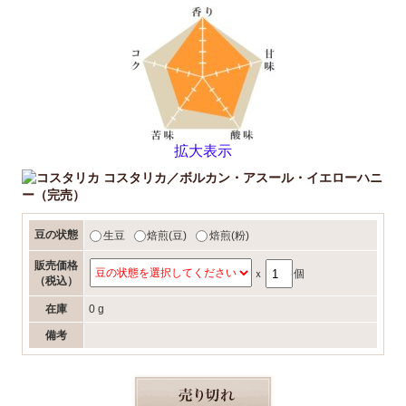
拡大表示
コスタリカ／ボルカン・アスール・イエローハニ
ー（完売）
豆の状態
生豆
焙煎(豆)
焙煎(粉)
販売価格
ｘ
個
（税込）
在庫
0 g
備考