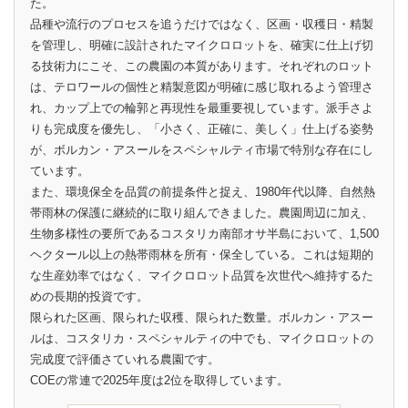
た。
品種や流行のプロセスを追うだけではなく、区画・収穫日・精製
を管理し、明確に設計されたマイクロロットを、確実に仕上げ切
る技術力にこそ、この農園の本質があります。それぞれのロット
は、テロワールの個性と精製意図が明確に感じ取れるよう管理さ
れ、カップ上での輪郭と再現性を最重要視しています。派手さよ
りも完成度を優先し、「小さく、正確に、美しく」仕上げる姿勢
が、ボルカン・アスールをスペシャルティ市場で特別な存在にし
ています。
また、環境保全を品質の前提条件と捉え、1980年代以降、自然熱
帯雨林の保護に継続的に取り組んできました。農園周辺に加え、
生物多様性の要所であるコスタリカ南部オサ半島において、1,500
ヘクタール以上の熱帯雨林を所有・保全している。これは短期的
な生産効率ではなく、マイクロロット品質を次世代へ維持するた
めの長期的投資です。
限られた区画、限られた収穫、限られた数量。ボルカン・アスー
ルは、コスタリカ・スペシャルティの中でも、マイクロロットの
完成度で評価さていれる農園です。
COEの常連で2025年度は2位を取得しています。