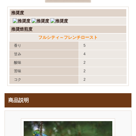
推奨度
推奨焙煎度
フルシティ～フレンチロースト
香り
5
甘み
4
酸味
2
苦味
2
コク
2
商品説明