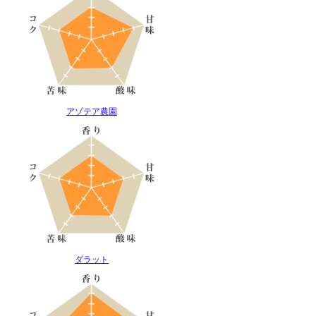
アゾテア農園
ダラット