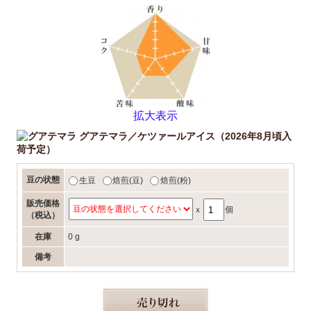
拡大表示
グアテマラ／ケツァールアイス（2026年8月頃入
荷予定）
豆の状態
生豆
焙煎(豆)
焙煎(粉)
販売価格
ｘ
個
（税込）
在庫
0 g
備考