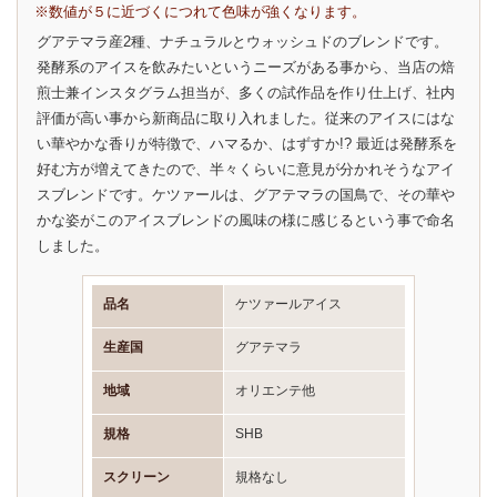
※数値が５に近づくにつれて色味が強くなります。
グアテマラ産2種、ナチュラルとウォッシュドのブレンドです。
発酵系のアイスを飲みたいというニーズがある事から、当店の焙
煎士兼インスタグラム担当が、多くの試作品を作り仕上げ、社内
評価が高い事から新商品に取り入れました。従来のアイスにはな
い華やかな香りが特徴で、ハマるか、はずすか!? 最近は発酵系を
好む方が増えてきたので、半々くらいに意見が分かれそうなアイ
スブレンドです。ケツァールは、グアテマラの国鳥で、その華や
かな姿がこのアイスブレンドの風味の様に感じるという事で命名
しました。
品名
ケツァールアイス
生産国
グアテマラ
地域
オリエンテ他
規格
SHB
スクリーン
規格なし