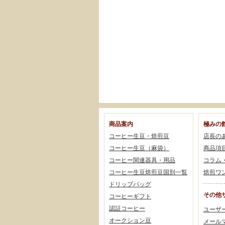
商品案内
極みの
コーヒー生豆・焙煎豆
店長の
コーヒー生豆（麻袋）
商品項
コーヒー関連器具・用品
コラム
コーヒー生豆焙煎豆国別一覧
焙煎ワ
ドリップバッグ
その他
コーヒーギフト
認証コーヒー
ユーザ
オークション豆
メール