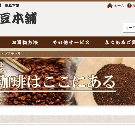
琲 生豆本舗
ホーム
ス・グアテマラ