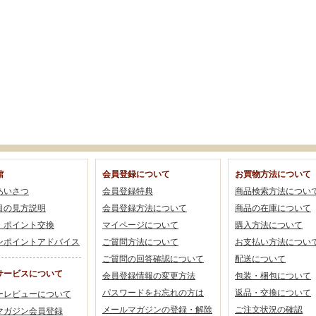
館
会員登録について
お買物方法について
あいさつ
会員登録特典
商品検索方法につい
目の見方説明
会員登録方法について
商品の在庫について
・ポイント交換
マイページについて
購入方法について
ンポイントアドバイス
ご質問方法について
お支払い方法につい
ご質問の回答確認について
配送について
サービスについて
会員登録情報の変更方法
包装・梱包について
パスワードをお忘れの方は
返品・交換について
ーレビューについて
メールマガジンの登録・解除
ご注文状況の確認
マガジン会員登録