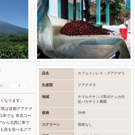
態
品名
カフェインレス・グアテマラ
生産国
グアテマラ
地域
チマルテナンゴ県ポチュカ付
強くなります。
近パカヤリト農園
ゴ県は首都グアテマ
規格
SHB
日本でも 有名コー
アから北西に車で
スクリーン
規格なし
とも肩を並べるグア