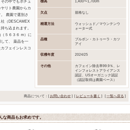
標高
1,400〜1,700m
。その中でもポチュ
カヤリト農園からカ
欠点
規格なし
。 農園で選別さ
（DESCAMEX
精選方法
ウォッシュド／マウンテンウ
に持ち込まれます。
ォーター式
（５６３６ m）に
品種
ブルボン・カトゥーラ・カツ
して、 薬品を一
アイ
たカフェインレスコ
収穫年度
2024/25
その他
カフェイン除去率99.9％、レ
インフォレストアライアンス
認証、USオーガニック認証
（認証取得は農園ベース）
商品について：[
お問い合わせ
] [
レビューを書く
]
[
一覧へ戻る
]
んな商品もお求めです。