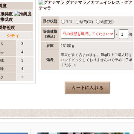
グアテマラ／カフェインレス・グア
奨度
テマラ
豆の状態
生豆
焙煎(豆)
焙煎(粉)
奨焙煎度
販売価格
ｘ
個
シティ
（税込）
香り
3
在庫
13100 g
甘み
4
黒豆が多く含まれます。 5kg以上ご購入時は
備考
ハンドピックしておりませんので予めご了承
酸味
3
ください。
苦味
4
コク
3