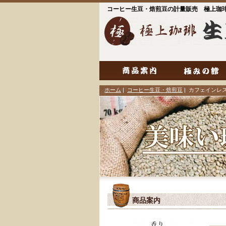
コーヒー生豆・焙煎豆の計量販売 極上珈
ホーム
|
コーヒー生豆・焙煎豆
| カフェインレ
商品案内