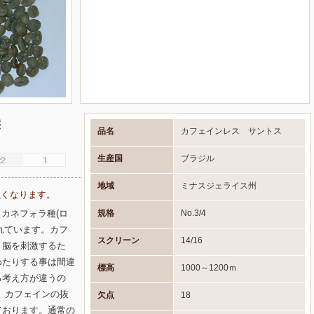
態
品名
カフェインレス サントス
生産国
ブラジル
地域
ミナスジェライス州
強くなります。
規格
No.3/4
カネフォラ種(ロ
れています。カフ
スクリーン
14/16
、脳を刺激するた
めたりする事は間違
標高
1000～1200ｍ
る考え方が違うの
 カフェインの抜
欠点
18
ております。通常の