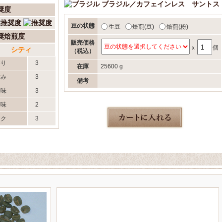
ブラジル／カフェインレス サントス
奨度
豆の状態
生豆
焙煎(豆)
焙煎(粉)
奨焙煎度
販売価格
ｘ
個
シティ
（税込）
香り
3
在庫
25600 g
甘み
3
備考
酸味
3
苦味
2
コク
3