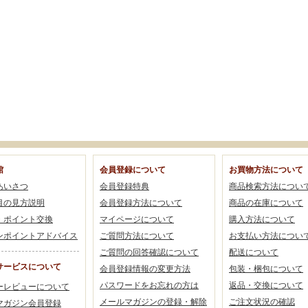
館
会員登録について
お買物方法について
あいさつ
会員登録特典
商品検索方法につい
目の見方説明
会員登録方法について
商品の在庫について
・ポイント交換
マイページについて
購入方法について
ンポイントアドバイス
ご質問方法について
お支払い方法につい
ご質問の回答確認について
配送について
サービスについて
会員登録情報の変更方法
包装・梱包について
パスワードをお忘れの方は
返品・交換について
ーレビューについて
メールマガジンの登録・解除
ご注文状況の確認
マガジン会員登録