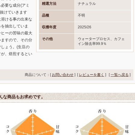
精選方法
ナチュラル
必要な成分(アミ
で抜けていきます
品種
不明
上溶ける事の出来な
みを抽出していま
収穫年度
2025/26
ーヒーの苦味の最大
その他
ウォータープロセス、カフェ
いますので、その分
イン除去率99.9％
しょう。(生豆の
すが、焙煎するとい
商品について：[
お問い合わせ
] [
レビューを書く
]
[
一覧へ戻る
]
んな商品もお求めです。