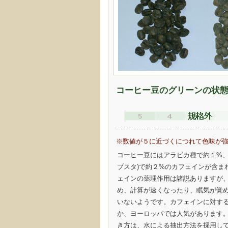
コーヒー豆のグリーンの状
※数値が５に近づくにつれて色味が
コーヒー豆にはアラビカ種で約１%、
ブスタ)で約２%のカフェインが含ま
ェインの薬理作用は諸説ありますが
め、計算が速くなったり、眠気が覚
いないようです。カフェインに対す
か、ヨーロッパでは人気があります。
き方は、水による抽出方法を採用し