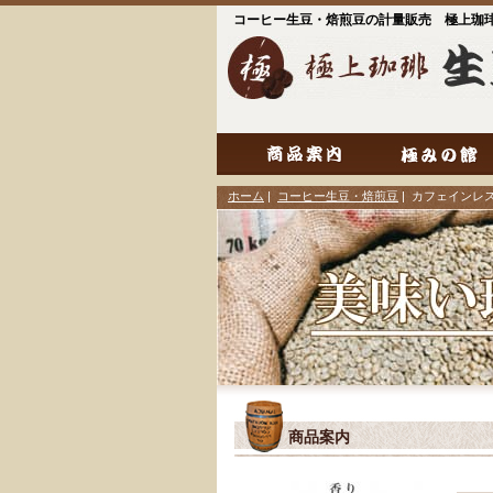
コーヒー生豆・焙煎豆の計量販売 極上珈
ホーム
|
コーヒー生豆・焙煎豆
| カフェインレ
商品案内