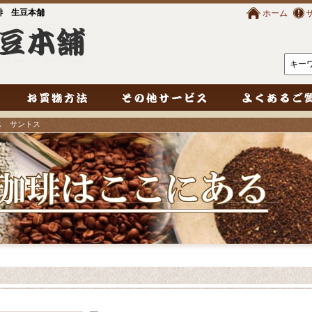
琲 生豆本舗
ホーム
ス サントス