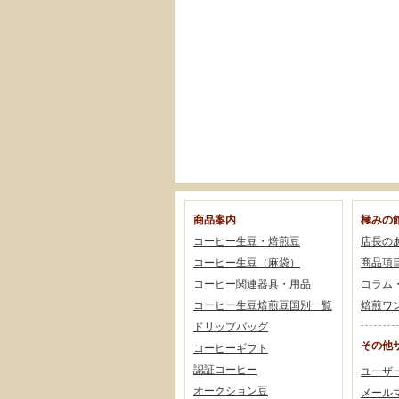
商品案内
極みの
コーヒー生豆・焙煎豆
店長の
コーヒー生豆（麻袋）
商品項
コーヒー関連器具・用品
コラム
コーヒー生豆焙煎豆国別一覧
焙煎ワ
ドリップバッグ
その他
コーヒーギフト
認証コーヒー
ユーザ
オークション豆
メール