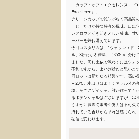
『カップ・オブ・エクセレンス - Cup
Excellence』。
クリーンカップで雑味がなく高品質
ーヒーだけが持つ特有の風味、口に
いアロマと活き活きとした酸味、甘
ーバーを兼ね備えています。
今回コスタリカは、1ウォッシュド、
ル、3新たなる精製、この3つに分け
ました。同じ土俵で戦わすにはウォ
不利ですから、よい判断だと思いま
同ロットは新たなる精製です。高い標
～23℃。水はけはよくミネラル分の
壌。そこにゲイシャ。誰が作っても
るポテンシャルはございますが、CO
さすがに農園従事者の努力は不可欠
淹れている香りからそれは感じられ
確信に変わります。