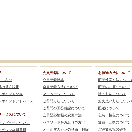
館
会員登録について
お買物方法について
あいさつ
会員登録特典
商品検索方法につい
目の見方説明
会員登録方法について
商品の在庫について
・ポイント交換
マイページについて
購入方法について
ンポイントアドバイス
ご質問方法について
お支払い方法につい
ご質問の回答確認について
配送について
サービスについて
会員登録情報の変更方法
包装・梱包について
パスワードをお忘れの方は
返品・交換について
ーレビューについて
メールマガジンの登録・解除
ご注文状況の確認
マガジン会員登録