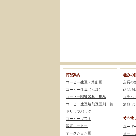
商品案内
極みの
コーヒー生豆・焙煎豆
店長の
コーヒー生豆（麻袋）
商品項
コーヒー関連器具・用品
コラム
コーヒー生豆焙煎豆国別一覧
焙煎ワ
ドリップバッグ
その他
コーヒーギフト
認証コーヒー
ユーザ
オークション豆
メール