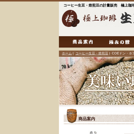
コーヒー生豆・焙煎豆の計量販売 極上珈
ホーム
|
コーヒー生豆・焙煎豆
| COEドン・
商品案内