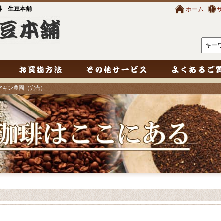
琲 生豆本舗
ホーム
ホアキン農園（完売）