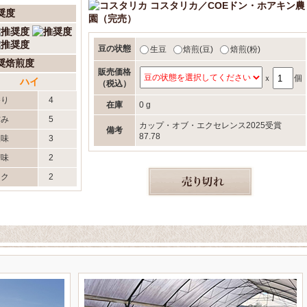
コスタリカ／COEドン・ホアキン農
奨度
園（完売）
豆の状態
生豆
焙煎(豆)
焙煎(粉)
奨焙煎度
販売価格
ｘ
個
ハイ
（税込）
香り
4
在庫
0 g
甘み
5
カップ・オブ・エクセレンス2025受賞
備考
87.78
酸味
3
苦味
2
コク
2