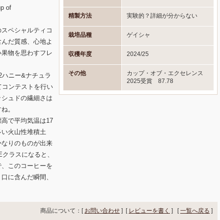
 of
精製方法
実験的？詳細が分からない
のスペシャルティコ
栽培品種
ゲイシャ
含んだ質感、心地よ
い果物を思わすフレ
収穫年度
2024/25
その他
カップ・オブ・エクセレンス
2ハニー&ナチュラ
2025受賞 87.78
てコンテストを行い
ッシュドの繊細さは
すね。
高で平均気温は17
多い火山性堆積土
かなりのものが出来
Eクラスになると、
で、このコーヒーを
、口に含んだ瞬間、
商品について：[
お問い合わせ
] [
レビューを書く
]
[
一覧へ戻る
]