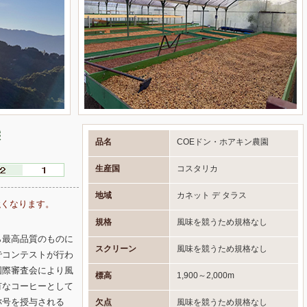
態
品名
COEドン・ホアキン農園
生産国
コスタリカ
地域
カネット デ タラス
強くなります。
規格
風味を競うため規格なし
＞
ら最高品質のものに
スクリーン
風味を競うため規格なし
でコンテストが行わ
国際審査会により風
標高
1,900～2,000m
有なコーヒーとして
称号を授与される
欠点
風味を競うため規格なし