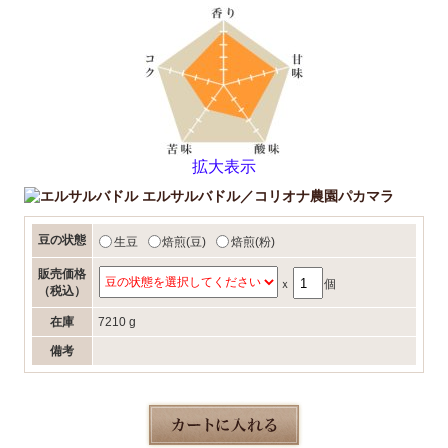
拡大表示
エルサルバドル／コリオナ農園パカマラ
豆の状態
生豆
焙煎(豆)
焙煎(粉)
販売価格
ｘ
個
（税込）
在庫
7210 g
備考