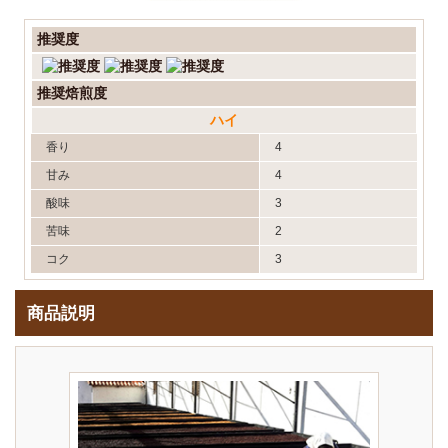
推奨度
推奨焙煎度
ハイ
香り
4
甘み
4
酸味
3
苦味
2
コク
3
商品説明