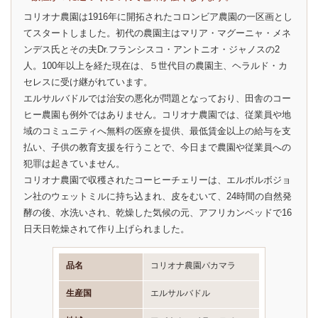
コリオナ農園は1916年に開拓されたコロンビア農園の一区画とし
てスタートしました。初代の農園主はマリア・マグーニャ・メネ
ンデス氏とその夫Dr.フランシスコ・アントニオ・ジャノスの2
人。100年以上を経た現在は、５世代目の農園主、ヘラルド・カ
セレスに受け継がれています。
エルサルバドルでは治安の悪化が問題となっており、田舎のコー
ヒー農園も例外ではありません。コリオナ農園では、従業員や地
域のコミュニティへ無料の医療を提供、最低賃金以上の給与を支
払い、子供の教育支援を行うことで、今日まで農園や従業員への
犯罪は起きていません。
コリオナ農園で収穫されたコーヒーチェリーは、エルボルボジョ
ン社のウェットミルに持ち込まれ、皮をむいて、24時間の自然発
酵の後、水洗いされ、乾燥した気候の元、アフリカンベッドで16
日天日乾燥されて作り上げられました。
品名
コリオナ農園パカマラ
生産国
エルサルバドル