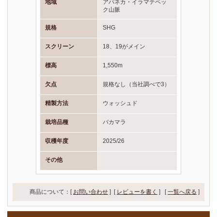
地域
アパネカ・イラマテペッ
ク山脈
規格
SHG
スクリーン
18、19がメイン
標高
1,550m
欠点
規格なし（当社調べで3）
精製方法
ウォッシュド
栽培品種
バカマラ
収穫年度
2025/26
その他
商品について：[
お問い合わせ
] [
レビューを書く
]
[
一覧へ戻る
]