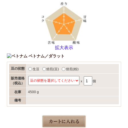
拡大表示
ベトナム／ダラット
豆の状態
生豆
焙煎(豆)
焙煎(粉)
販売価格
ｘ
個
（税込）
在庫
4500 g
備考