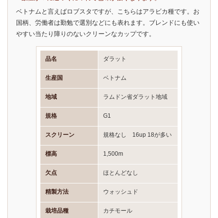
ベトナムと言えばロブスタですが、こちらはアラビカ種です。お
国柄、労働者は勤勉で選別などにも表れます。ブレンドにも使い
やすい当たり障りのないクリーンなカップです。
品名
ダラット
生産国
ベトナム
地域
ラムドン省ダラット地域
規格
G1
スクリーン
規格なし 16up 18が多い
標高
1,500m
欠点
ほとんどなし
精製方法
ウォッシュド
栽培品種
カチモール