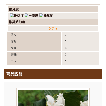
推奨度
推奨焙煎度
シティ
香り
3
甘み
3
酸味
3
苦味
3
コク
3
商品説明