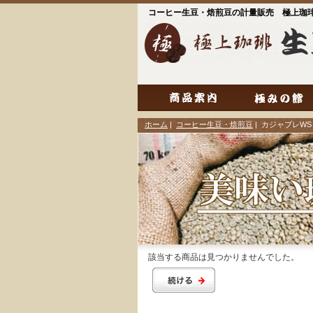
コーヒー生豆・焙煎豆の計量販売 極上珈
ホーム
|
コーヒー生豆・焙煎豆
| カジャブレW
該当する商品は見つかりませんでした。