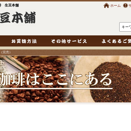
琲 生豆本舗
ホーム
S（完売）