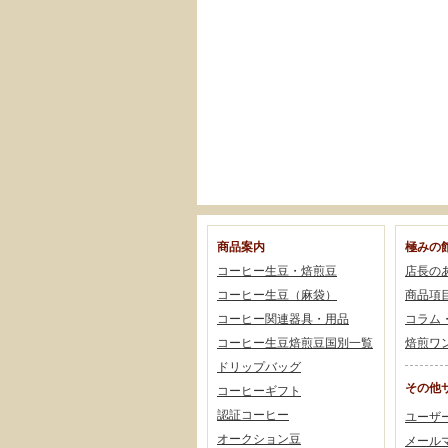
商品案内
極みの
コーヒー生豆・焙煎豆
店長の
コーヒー生豆（麻袋）
商品項
コーヒー関連器具・用品
コラム
コーヒー生豆焙煎豆国別一覧
焙煎ワ
ドリップバッグ
その他
コーヒーギフト
認証コーヒー
ユーザ
オークション豆
メール