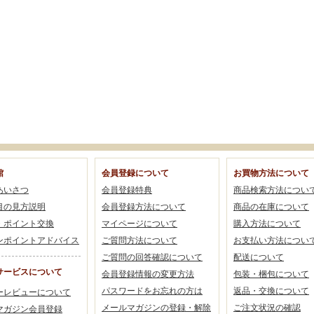
館
会員登録について
お買物方法について
あいさつ
会員登録特典
商品検索方法につい
目の見方説明
会員登録方法について
商品の在庫について
・ポイント交換
マイページについて
購入方法について
ンポイントアドバイス
ご質問方法について
お支払い方法につい
ご質問の回答確認について
配送について
サービスについて
会員登録情報の変更方法
包装・梱包について
パスワードをお忘れの方は
返品・交換について
ーレビューについて
メールマガジンの登録・解除
ご注文状況の確認
マガジン会員登録