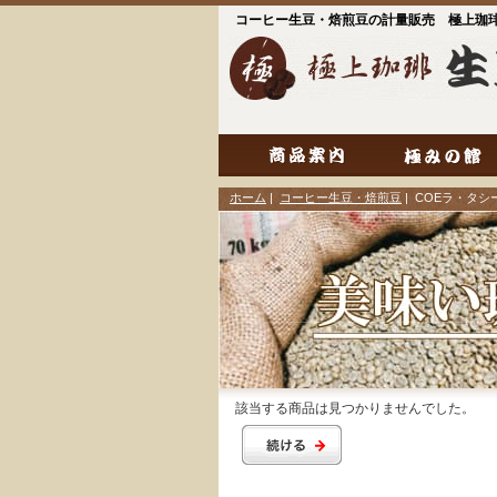
コーヒー生豆・焙煎豆の計量販売 極上珈
ホーム
|
コーヒー生豆・焙煎豆
| COEラ・タ
該当する商品は見つかりませんでした。