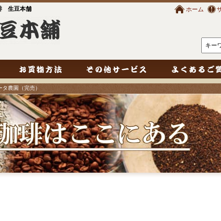
琲 生豆本舗
ホーム
シータ農園（完売）