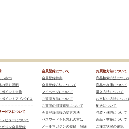
館
会員登録について
お買物方法について
あいさつ
会員登録特典
商品検索方法につい
目の見方説明
会員登録方法について
商品の在庫について
・ポイント交換
マイページについて
購入方法について
ンポイントアドバイス
ご質問方法について
お支払い方法につい
ご質問の回答確認について
配送について
サービスについて
会員登録情報の変更方法
包装・梱包について
パスワードをお忘れの方は
返品・交換について
ーレビューについて
メールマガジンの登録・解除
ご注文状況の確認
マガジン会員登録