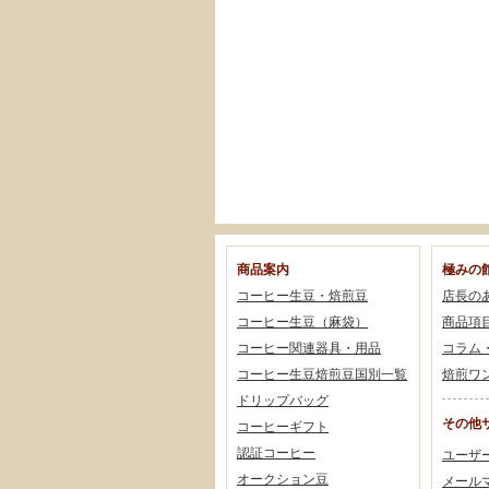
商品案内
極みの
コーヒー生豆・焙煎豆
店長の
コーヒー生豆（麻袋）
商品項
コーヒー関連器具・用品
コラム
コーヒー生豆焙煎豆国別一覧
焙煎ワ
ドリップバッグ
その他
コーヒーギフト
認証コーヒー
ユーザ
オークション豆
メール