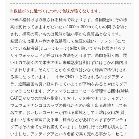
※数値が５に近づくにつれて色味が強くなります。
中米の格付けは収穫される標高で決まります。各国微妙にその標
高は変わってきますがだいたい1000m±300mぐらいの間で格付け
され、標高の高いものは風味が強い事から良質品となります。
精選方法は果肉を剥き水洗処理して生豆の殻(パーチメント)につ
いている粘液質(ミューシレージ)を取り除いてから乾燥させるフ
リイウォッシュドと呼ばれる方法をとります。果肉を剥く際、弱
い圧力で剥くので果実の固い未成熟実は剥けずにはじかれ国内用
にまわります。そんなことから欠点豆は少なく標高で格付けされ
る事になっています。 中米でNO.１と称されるのはグアテマ
ラ。近隣諸国も良い豆を作っていますが平均をみるとやはりグア
テマラになります。グアテマラにはコーヒーを管理する団体(ANA
CAFE)が８つの地域を指定しており、その中でもアンティグア・
ウェウェテナンゴはカップの優れたものが良く出る産地として有
名です。おいしいコーヒーが作れる環境として土壌は火山灰 質、
きれいな水が豊富にある事、標高などがあげられますがアンティ
グアはその全てを兼ね備えています。視察に行った時も噴火して
いました。アンティグアという名前で高く売れる事からニセモノ