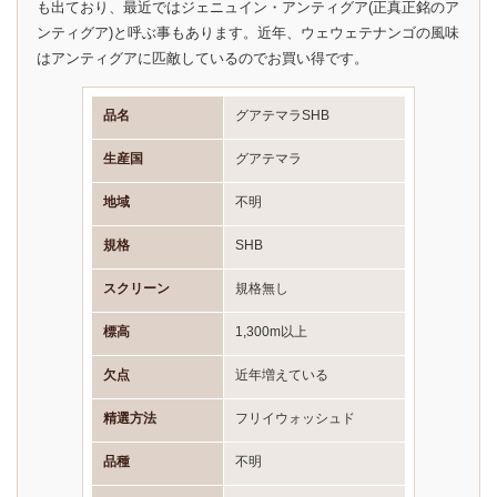
も出ており、最近ではジェニュイン・アンティグア(正真正銘のア
ンティグア)と呼ぶ事もあります。近年、ウェウェテナンゴの風味
はアンティグアに匹敵しているのでお買い得です。
品名
グアテマラSHB
生産国
グアテマラ
地域
不明
規格
SHB
スクリーン
規格無し
標高
1,300m以上
欠点
近年増えている
精選方法
フリイウォッシュド
品種
不明