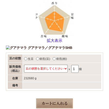
拡大表示
グアテマラ／グアテマラSHB
豆の状態
生豆
焙煎(豆)
焙煎(粉)
販売価格
ｘ
個
（税込）
在庫
232680 g
備考