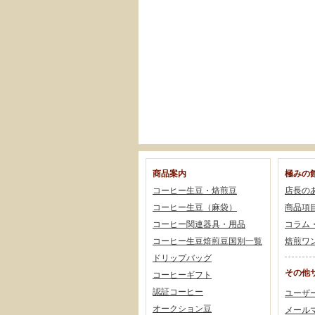
商品案内
極みの
コーヒー生豆・焙煎豆
店長の
コーヒー生豆（麻袋）
商品項
コーヒー関連器具・用品
コラム
コーヒー生豆焙煎豆国別一覧
焙煎ワ
ドリップバッグ
その他
コーヒーギフト
認証コーヒー
ユーザ
オークション豆
メール