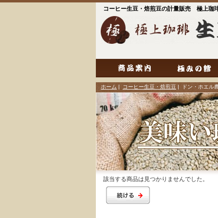
コーヒー生豆・焙煎豆の計量販売 極上珈
ホーム
|
コーヒー生豆・焙煎豆
| ドン・ホエル
該当する商品は見つかりませんでした。