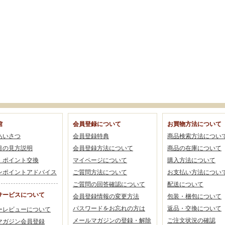
館
会員登録について
お買物方法について
あいさつ
会員登録特典
商品検索方法につい
目の見方説明
会員登録方法について
商品の在庫について
・ポイント交換
マイページについて
購入方法について
ンポイントアドバイス
ご質問方法について
お支払い方法につい
ご質問の回答確認について
配送について
サービスについて
会員登録情報の変更方法
包装・梱包について
パスワードをお忘れの方は
返品・交換について
ーレビューについて
メールマガジンの登録・解除
ご注文状況の確認
マガジン会員登録