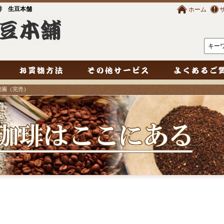
琲 生豆本舗
ホーム
農園（完売）