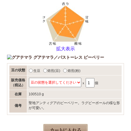
拡大表示
グアテマラ／パストーレス ピーベリー
豆の状態
生豆
焙煎(豆)
焙煎(粉)
販売価格
ｘ
個
（税込）
在庫
100510 g
聖地アンティグアのピーベリー。ラグビーボールの様な形
備考
が可愛い。