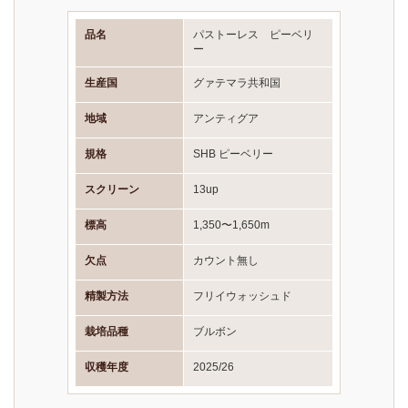
品名
パストーレス ピーベリ
ー
生産国
グァテマラ共和国
地域
アンティグア
規格
SHB ピーベリー
スクリーン
13up
標高
1,350〜1,650m
欠点
カウント無し
精製方法
フリイウォッシュド
栽培品種
ブルボン
収穫年度
2025/26