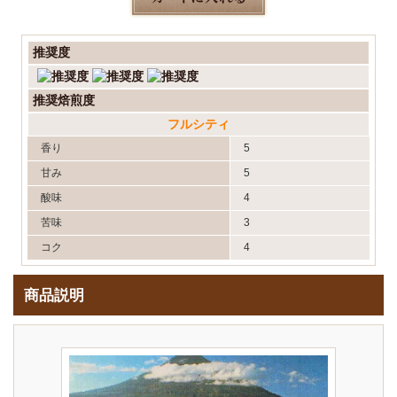
推奨度
推奨焙煎度
フルシティ
香り
5
甘み
5
酸味
4
苦味
3
コク
4
商品説明