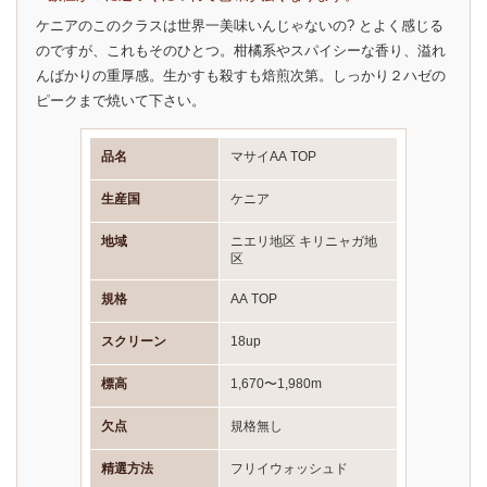
ケニアのこのクラスは世界一美味いんじゃないの? とよく感じる
のですが、これもそのひとつ。柑橘系やスパイシーな香り、溢れ
んばかりの重厚感。生かすも殺すも焙煎次第。しっかり２ハゼの
ピークまで焼いて下さい。
品名
マサイAA TOP
生産国
ケニア
地域
ニエリ地区 キリニャガ地
区
規格
AA TOP
スクリーン
18up
標高
1,670〜1,980m
欠点
規格無し
精選方法
フリイウォッシュド