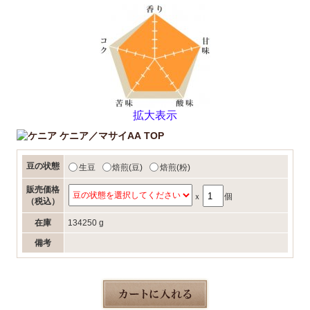
拡大表示
ケニア／マサイAA TOP
豆の状態
生豆
焙煎(豆)
焙煎(粉)
販売価格
ｘ
個
（税込）
在庫
134250 g
備考