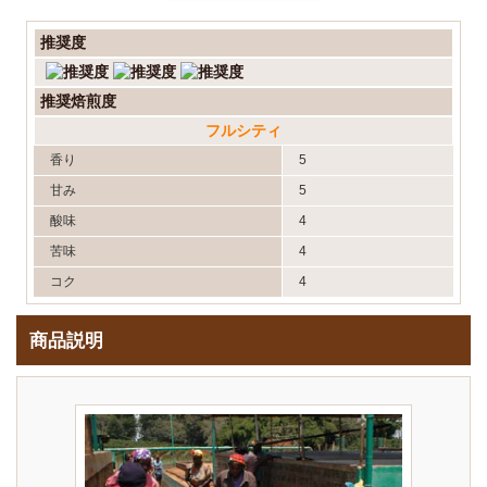
推奨度
推奨焙煎度
フルシティ
香り
5
甘み
5
酸味
4
苦味
4
コク
4
商品説明