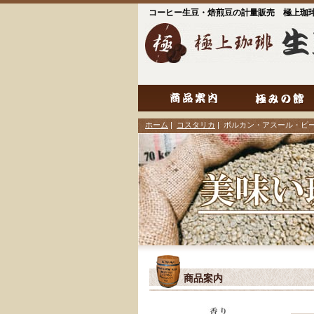
コーヒー生豆・焙煎豆の計量販売 極上珈
ホーム
|
コスタリカ
| ボルカン・アスール・ピ
商品案内