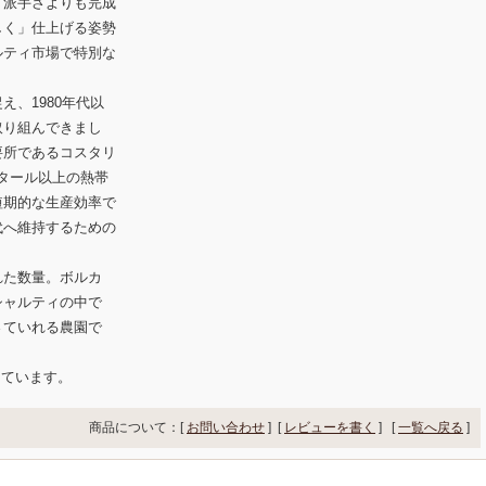
。派手さよりも完成
しく」仕上げる姿勢
ルティ市場で特別な
、1980年代以
取り組んできまし
要所であるコスタリ
クタール以上の熱帯
短期的な生産効率で
代へ維持するための
れた数量。ボルカ
シャルティの中で
さていれる農園で
しています。
商品について：[
お問い合わせ
] [
レビューを書く
]
[
一覧へ戻る
]