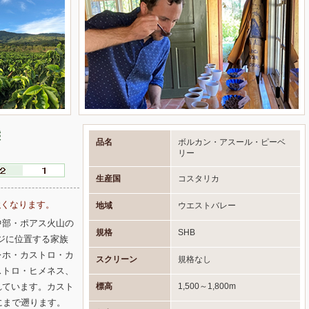
態
品名
ボルカン・アスール・ピーベ
リー
生産国
コスタリカ
強くなります。
地域
ウエストバレー
中部・ポアス火山の
規格
SHB
ンジに位置する家族
レホ・カストロ・カ
スクリーン
規格なし
ストロ・ヒメネス、
標高
1,500～1,800m
れています。カスト
にまで遡ります。