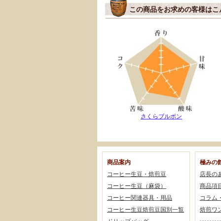
この商品をお求めの客様はこ
さくらブルボン
商品案内
極みの
コーヒー生豆・焙煎豆
店長の
コーヒー生豆（麻袋）
商品項
コーヒー関連器具・用品
コラム
コーヒー生豆焙煎豆国別一覧
焙煎ワ