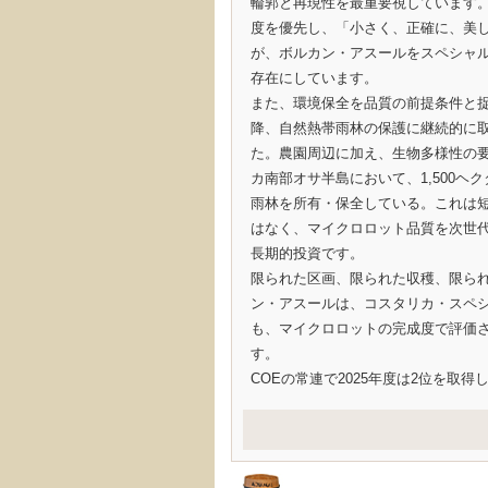
輪郭と再現性を最重要視しています
度を優先し、「小さく、正確に、美
が、ボルカン・アスールをスペシャ
存在にしています。
また、環境保全を品質の前提条件と捉え
降、自然熱帯雨林の保護に継続的に
た。農園周辺に加え、生物多様性の
カ南部オサ半島において、1,500ヘ
雨林を所有・保全している。これは
はなく、マイクロロット品質を次世
長期的投資です。
限られた区画、限られた収穫、限ら
ン・アスールは、コスタリカ・スペ
も、マイクロロットの完成度で評価
す。
COEの常連で2025年度は2位を取得