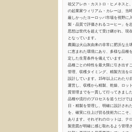
祖父アレホ・カストロ・ヒメネスと
の起業家ウィリアム・カレーは、当
厳しかったヨーロッパ市場を視野に
製・品質で評価されるコーヒー」を
思想は世代を超えて受け継がれ、現
となっています。
農園は火山灰由来の非常に肥沃な土
に恵まれた環境にあり、多様な品種
定した生育条件を備えています。
品種ごとの特性を最大限に引き出す
管理、収穫タイミング、精製方法を
設計しています。15年以上にわたり
運営し、収穫から精製、乾燥、ロッ
質管理までを一貫して行ってきまし
品種や流行のプロセスを追うだけで
日・精製を管理し、明確に設計され
を、確実に仕上げ切る技術力にこそ
あります。それぞれのロットは、テ
製意図が明確に感じ取れるよう管理