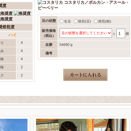
コスタリカ／ボルカン・アスール・
奨度
ピーベリー
豆の状態
生豆
焙煎(豆)
焙煎(粉)
奨焙煎度
販売価格
ｘ
個
ハイ
（税込）
香り
4
在庫
54690 g
甘み
4
備考
酸味
4
苦味
2
コク
2