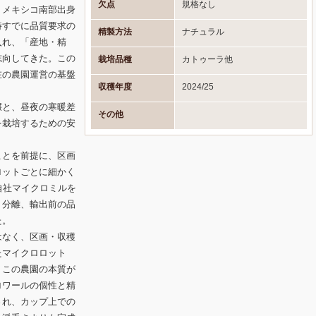
欠点
規格なし
、メキシコ南部出身
時すでに品質要求の
精製方法
ナチュラル
入れ、「産地・精
志向してきた。この
栽培品種
カトゥーラ他
在の農園運営の基盤
収穫年度
2024/25
壌と、昼夜の寒暖差
その他
を栽培するための安
ことを前提に、区画
ロットごとに細かく
自社マイクロミルを
ト分離、輸出前の品
た。
はなく、区画・収穫
たマイクロロット
、この農園の本質が
ロワールの個性と精
され、カップ上での