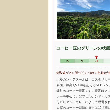
コーヒー豆のグリーンの状
※数値が５に近づくにつれて色味が
ボルカン・アスールは、コスタリカ
斜面、標高1,500mを超えるSHBレ
経営のコーヒー農園です。農園はア
レーを中心に、父フェルナンド・カ
母ビビアン・カレーによって運営さ
ロ家のコーヒー栽培の歴史は19世紀