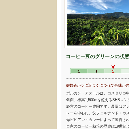
コーヒー豆のグリーンの状
※数値が５に近づくにつれて色味が
ボルカン・アスールは、コスタリカ
斜面、標高1,500mを超えるSHBレ
経営のコーヒー農園です。農園はア
レーを中心に、父フェルナンド・カ
母ビビアン・カレーによって運営さ
ロ家のコーヒー栽培の歴史は19世紀