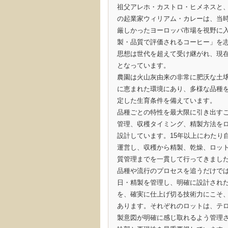
祖父アレホ・カストロ・ヒメネスと
の起業家ウィリアム・カレーは、当
厳しかったヨーロッパ市場を視野に
製・品質で評価されるコーヒー」を
思想は世代を超えて受け継がれ、現
となっています。
農園は火山灰由来の非常に肥沃な土
に恵まれた環境にあり、多様な品種
定した生育条件を備えています。
品種ごとの特性を最大限に引き出す
管理、収穫タイミング、精製方法を
設計しています。15年以上にわたり
運営し、収穫から精製、乾燥、ロッ
質管理までを一貫して行ってきまし
品種や流行のプロセスを追うだけで
日・精製を管理し、明確に設計され
を、確実に仕上げ切る技術力にこそ
あります。それぞれのロットは、テ
製意図が明確に感じ取れるよう管理