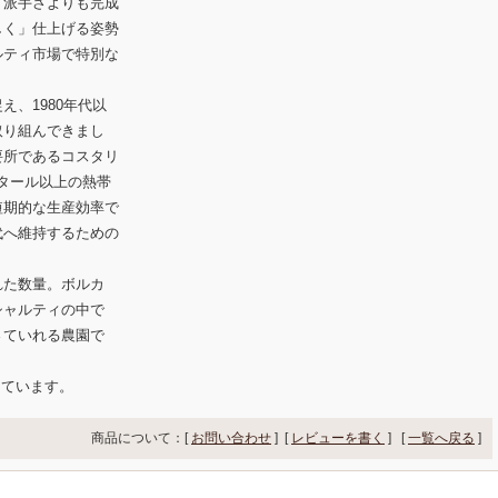
。派手さよりも完成
しく」仕上げる姿勢
ルティ市場で特別な
、1980年代以
取り組んできまし
要所であるコスタリ
クタール以上の熱帯
短期的な生産効率で
代へ維持するための
れた数量。ボルカ
シャルティの中で
さていれる農園で
しています。
商品について：[
お問い合わせ
] [
レビューを書く
]
[
一覧へ戻る
]