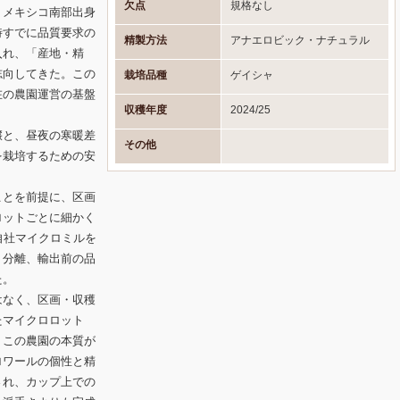
欠点
規格なし
、メキシコ南部出身
時すでに品質要求の
精製方法
アナエロビック・ナチュラル
入れ、「産地・精
志向してきた。この
栽培品種
ゲイシャ
在の農園運営の基盤
収穫年度
2024/25
壌と、昼夜の寒暖差
その他
を栽培するための安
ことを前提に、区画
ロットごとに細かく
自社マイクロミルを
ト分離、輸出前の品
た。
はなく、区画・収穫
たマイクロロット
、この農園の本質が
ロワールの個性と精
され、カップ上での