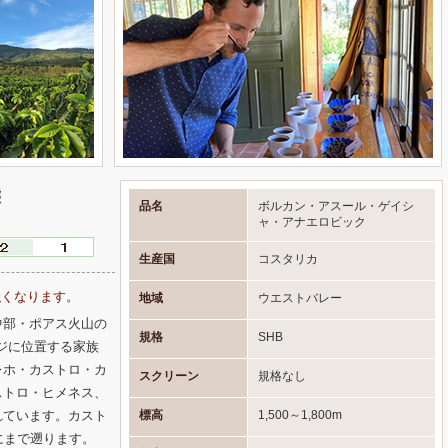
態
品名
ボルカン・アスール・ゲイシ
ャ・アナエロビック
生産国
コスタリカ
強くなります。
地域
ウエストバレー
中部・ポアス火山の
規格
SHB
ンジに位置する家族
レホ・カストロ・カ
スクリーン
規格なし
ストロ・ヒメネス、
標高
1,500～1,800m
れています。カスト
にまで遡ります。