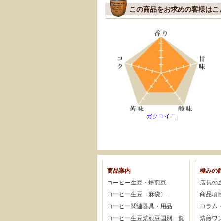
この商品をお求めの客様はこ
ガクユイニ
商品案内
極みの
コーヒー生豆・焙煎豆
店長の
コーヒー生豆（麻袋）
商品項
コーヒー関連器具・用品
コラム
コーヒー生豆焙煎豆国別一覧
焙煎ワ