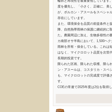
輪郭と再現性を最重要視しています
度を優先し、「小さく、正確に、美
が、ボルカン・アスールをスペシャ
存在にしています。
また、環境保全を品質の前提条件と捉え
降、自然熱帯雨林の保護に継続的に
た。農園周辺に加え、生物多様性の
カ南部オサ半島において、1,500ヘ
雨林を所有・保全している。これは
はなく、マイクロロット品質を次世
長期的投資です。
限られた区画、限られた収穫、限ら
ン・アスールは、コスタリカ・スペ
も、マイクロロットの完成度で評価
す。
COEの常連で2025年度は2位を取得