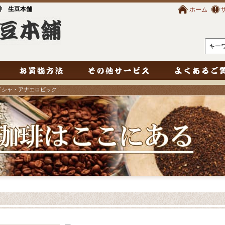
琲 生豆本舗
ホーム
イシャ・アナエロビック