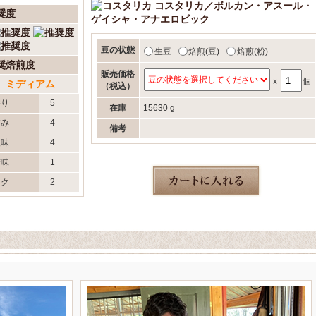
コスタリカ／ボルカン・アスール・
奨度
ゲイシャ・アナエロビック
豆の状態
生豆
焙煎(豆)
焙煎(粉)
奨焙煎度
販売価格
ｘ
個
ミディアム
（税込）
香り
5
在庫
15630 g
甘み
4
備考
酸味
4
苦味
1
コク
2