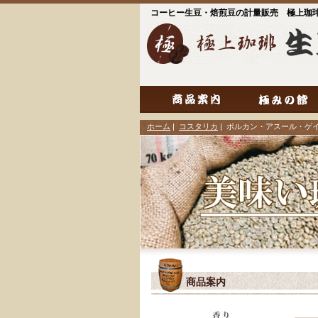
コーヒー生豆・焙煎豆の計量販売 極上珈
ホーム
|
コスタリカ
| ボルカン・アスール・ゲ
商品案内