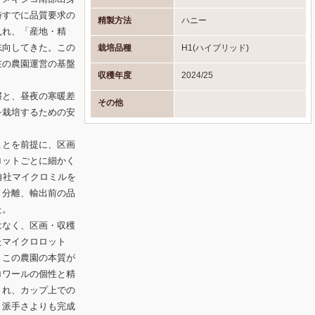
時すでに品質要求の
精製方法
ハニー
入れ、「産地・精
志向してきた。この
栽培品種
H1(ハイブリッド)
在の農園運営の基盤
収穫年度
2024/25
壌と、昼夜の寒暖差
その他
を栽培するための安
ことを前提に、区画
ロットごとに細かく
自社マイクロミルを
ト分離、輸出前の品
た。
はなく、区画・収穫
たマイクロロット
、この農園の本質が
ロワールの個性と精
され、カップ上での
。派手さよりも完成