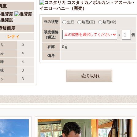
コスタリカ／ボルカン・アスール・
奨度
イエローハニー（完売）
豆の状態
生豆
焙煎(豆)
焙煎(粉)
奨焙煎度
販売価格
ｘ
個
シティ
（税込）
香り
5
在庫
0 g
甘み
4
備考
酸味
4
苦味
3
コク
3