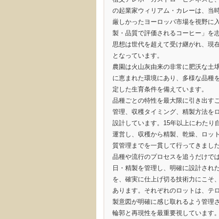
の起業家ウィリアム・カレーは、当
厳しかったヨーロッパ市場を視野に
製・品質で評価されるコーヒー」を
思想は世代を超えて受け継がれ、現
となっています。
農園は火山灰由来の非常に肥沃な土
に恵まれた環境にあり、多様な品種
定した生育条件を備えています。
品種ごとの特性を最大限に引き出す
管理、収穫タイミング、精製方法を
設計しています。15年以上にわたり
運営し、収穫から精製、乾燥、ロッ
質管理までを一貫して行ってきまし
品種や流行のプロセスを追うだけで
日・精製を管理し、明確に設計され
を、確実に仕上げ切る技術力にこそ
あります。それぞれのロットは、テ
製意図が明確に感じ取れるよう管理
輪郭と再現性を最重要視しています