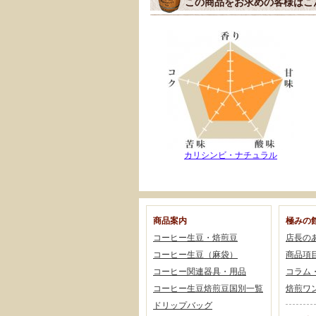
この商品をお求めの客様はこ
カリシンビ・ナチュラル
商品案内
極みの
コーヒー生豆・焙煎豆
店長の
コーヒー生豆（麻袋）
商品項
コーヒー関連器具・用品
コラム
コーヒー生豆焙煎豆国別一覧
焙煎ワ
ドリップバッグ