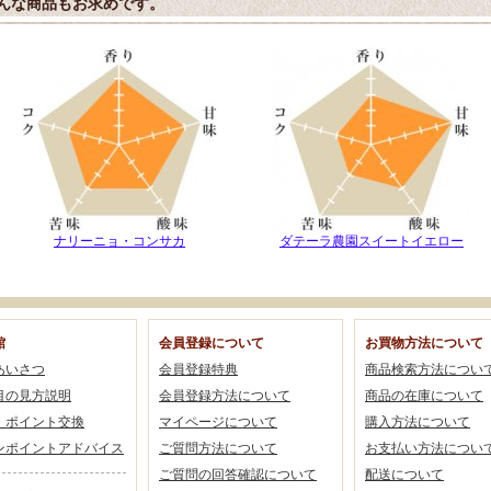
んな商品もお求めです。
ナリーニョ・コンサカ
ダテーラ農園スイートイエロー
館
会員登録について
お買物方法について
あいさつ
会員登録特典
商品検索方法につい
目の見方説明
会員登録方法について
商品の在庫について
・ポイント交換
マイページについて
購入方法について
ンポイントアドバイス
ご質問方法について
お支払い方法につい
ご質問の回答確認について
配送について