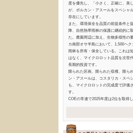
度を優先し、「小さく、正確に、美
が、ボルカン・アスールをスペシャ
存在にしています。
また、環境保全を品質の前提条件と捉え
降、自然熱帯雨林の保護に継続的に
た。農園周辺に加え、生物多様性の
カ南部オサ半島において、1,500ヘ
雨林を所有・保全している。これは
はなく、マイクロロット品質を次世
長期的投資です。
限られた区画、限られた収穫、限ら
ン・アスールは、コスタリカ・スペ
も、マイクロロットの完成度で評価
す。
COEの常連で2025年度は2位を取得