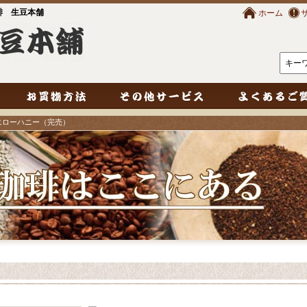
琲 生豆本舗
ホーム
エローハニー（完売）