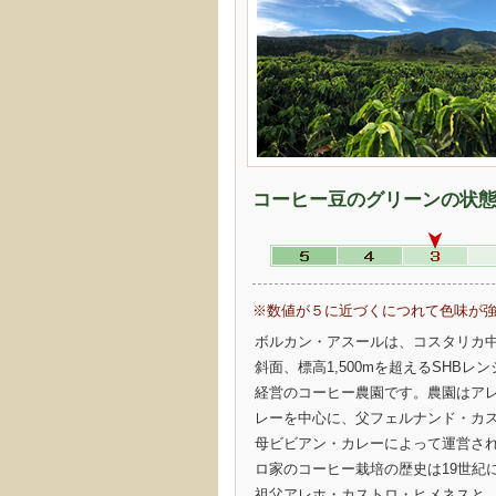
コーヒー豆のグリーンの状
※数値が５に近づくにつれて色味が
ボルカン・アスールは、コスタリカ
斜面、標高1,500mを超えるSHBレ
経営のコーヒー農園です。農園はア
レーを中心に、父フェルナンド・カ
母ビビアン・カレーによって運営さ
ロ家のコーヒー栽培の歴史は19世紀
祖父アレホ・カストロ・ヒメネスと