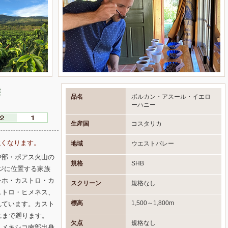
態
品名
ボルカン・アスール・イエロ
ーハニー
生産国
コスタリカ
強くなります。
地域
ウエストバレー
中部・ポアス火山の
規格
SHB
ンジに位置する家族
レホ・カストロ・カ
スクリーン
規格なし
ストロ・ヒメネス、
標高
1,500～1,800m
れています。カスト
にまで遡ります。
欠点
規格なし
、メキシコ南部出身