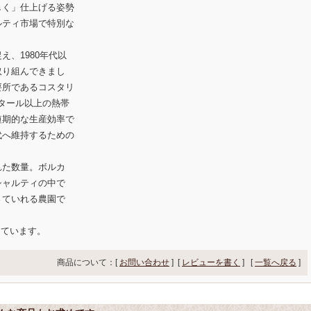
しく」仕上げる姿勢
ルティ市場で特別な
、1980年代以
取り組んできまし
要所であるコスタリ
クタール以上の熱帯
短期的な生産効率で
代へ維持するための
れた数量。ボルカ
シャルティの中で
さていれる農園で
しています。
商品について：[
お問い合わせ
] [
レビューを書く
]
[
一覧へ戻る
]