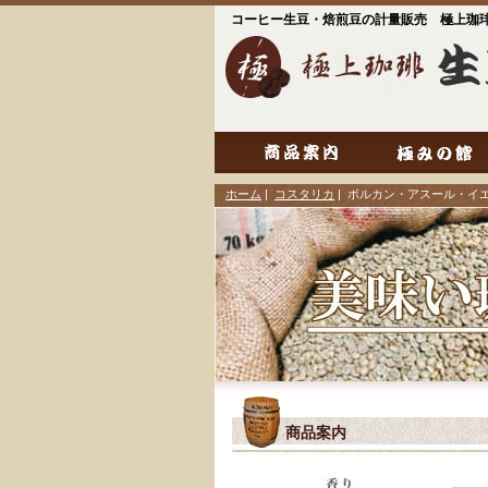
コーヒー生豆・焙煎豆の計量販売 極上珈
ホーム
|
コスタリカ
| ボルカン・アスール・イ
商品案内