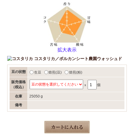
拡大表示
コスタリカ／ボルカンシート農園ウォッシュド
豆の状態
生豆
焙煎(豆)
焙煎(粉)
販売価格
ｘ
個
（税込）
在庫
25050 g
備考