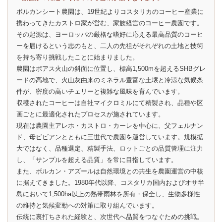
ボルカンシート農園は、19世紀よりコスタリカのコーヒー産業に
携わってきたカストロ家が営む、家族経営のコーヒー農園です。
その起源は、ヨーロッパの厳格な嗜好に応える最高品質のコーヒ
ーを届けるという志のもと、二人の先祖がそれぞれの土地と技術
を持ち寄り挑戦したことに始まりました。
農園はポアス火山の斜面に位置し、標高1,500mを超えるSHBグレ
ードの高地で、火山灰由来のミネラル豊富な土壌と冷涼な気候条
件が、密度の高いチェリーと複雑な風味を育んでいます。
収穫されたコーヒーは自社マイクロミルにて精製され、品種や区
画ごとに最適化されたプロセスが施されています。
現在は農園主アレホ・カストロ・カーレを中心に、父フェルナン
ド、母ビビアンとともに三世代で農園を運営しています。規模拡
大ではなく、品種選定、精製手法、ロットごとの品質管理に注力
し、「サンプルを超える品質」を常に目指しています。
また、ボルカン・アズールは自然環境との共生を農園運営の中核
に据えてきました。1980年代以降、コスタリカ国内およびオサ半
島において1,500ha以上の熱帯雨林を所有・保全し、生物多様性
の維持と気候変動への対策に取り組んでいます。
伝統に裏打ちされた経験と、次世代へ品質をつなぐための挑戦。