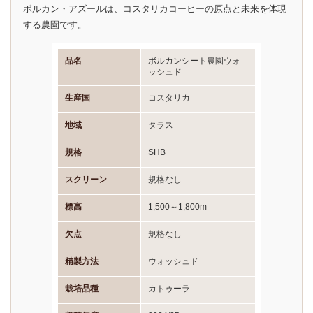
ボルカン・アズールは、コスタリカコーヒーの原点と未来を体現
する農園です。
品名
ボルカンシート農園ウォ
ッシュド
生産国
コスタリカ
地域
タラス
規格
SHB
スクリーン
規格なし
標高
1,500～1,800m
欠点
規格なし
精製方法
ウォッシュド
栽培品種
カトゥーラ