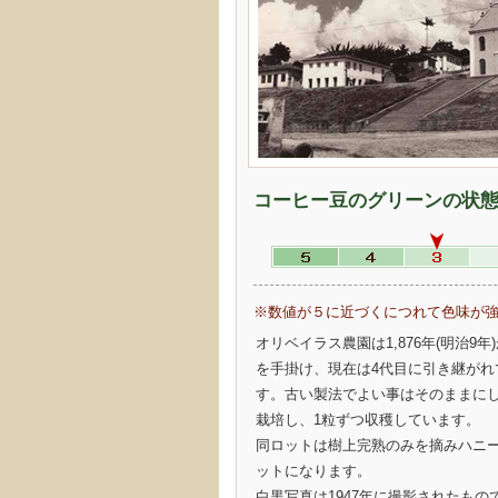
コーヒー豆のグリーンの状
※数値が５に近づくにつれて色味が
オリベイラス農園は1,876年(明治9
を手掛け、現在は4代目に引き継がれ
す。古い製法でよい事はそのままに
栽培し、1粒ずつ収穫しています。
同ロットは樹上完熟のみを摘みハニ
ットになります。
白黒写真は1947年に撮影されたもの