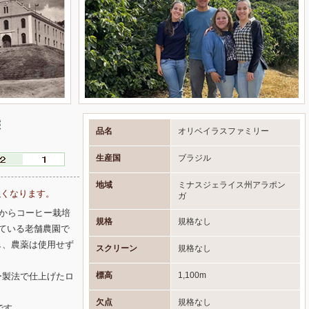
態
品名
オリベイラスファミリー
生産国
ブラジル
地域
ミナスジェライス州アラポン
強くなります。
ガ
年)からコーヒー栽培
規格
規格なし
ている老舗農園で
し、農薬は使用せず
スクリーン
規格なし
標高
1,100m
ー製法で仕上げたロ
欠点
規格なし
です。