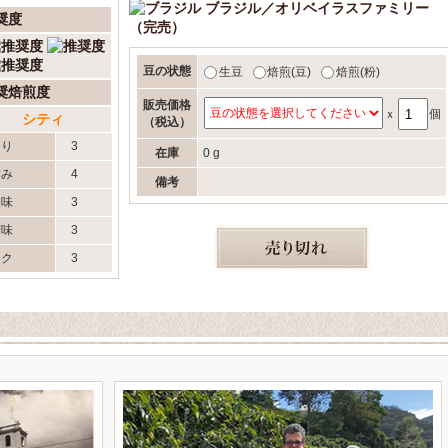
ブラジル／オリベイラスファミリー
奨度
（完売）
豆の状態
生豆
焙煎(豆)
焙煎(粉)
奨焙煎度
販売価格
ｘ
個
シティ
（税込）
香り
3
在庫
0 g
甘み
4
備考
酸味
3
苦味
3
コク
3