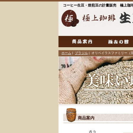
コーヒー生豆・焙煎豆の計量販売 極上珈
ホーム
|
ブラジル
| オリベイラスファミリー（
商品案内