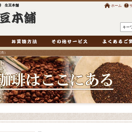
琲 生豆本舗
ホーム
完売）