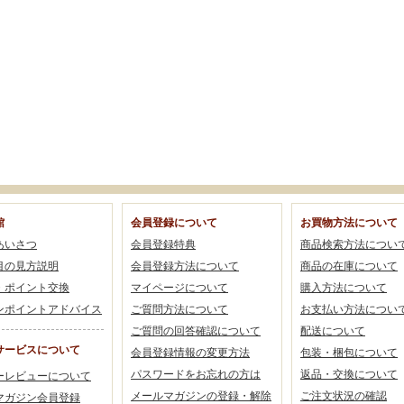
館
会員登録について
お買物方法について
あいさつ
会員登録特典
商品検索方法につい
目の見方説明
会員登録方法について
商品の在庫について
・ポイント交換
マイページについて
購入方法について
ンポイントアドバイス
ご質問方法について
お支払い方法につい
ご質問の回答確認について
配送について
サービスについて
会員登録情報の変更方法
包装・梱包について
パスワードをお忘れの方は
返品・交換について
ーレビューについて
メールマガジンの登録・解除
ご注文状況の確認
マガジン会員登録