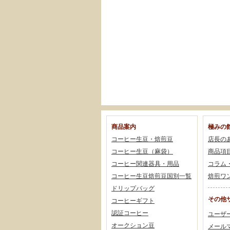
商品案内
極みの
コーヒー生豆・焙煎豆
店長の
コーヒー生豆（麻袋）
商品項
コーヒー関連器具・用品
コラム
コーヒー生豆焙煎豆国別一覧
焙煎ワ
ドリップバッグ
その他
コーヒーギフト
認証コーヒー
ユーザ
オークション豆
メール