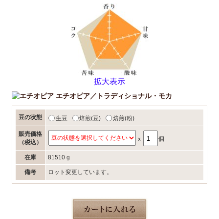
拡大表示
エチオピア／トラディショナル・モカ
豆の状態
生豆
焙煎(豆)
焙煎(粉)
販売価格
ｘ
個
（税込）
在庫
81510 g
備考
ロット変更しています。