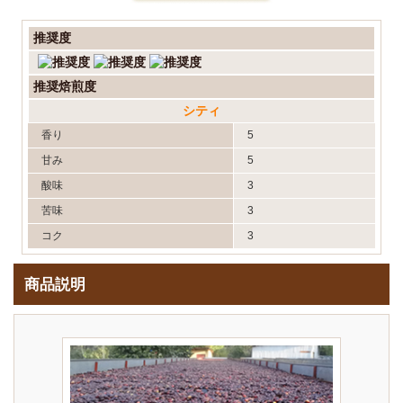
推奨度
推奨焙煎度
シティ
香り
5
甘み
5
酸味
3
苦味
3
コク
3
商品説明