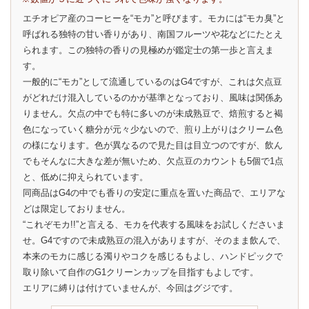
エチオピア産のコーヒーを“モカ”と呼びます。モカには“モカ臭”と
呼ばれる独特の甘い香りがあり、南国フルーツや花などにたとえ
られます。この独特の香りの見極めが鑑定士の第一歩と言えま
す。
一般的に“モカ”として流通しているのはG4ですが、これは欠点豆
がどれだけ混入しているのかが基準となっており、風味は関係あ
りません。欠点の中でも特に多いのが未成熟豆で、焙煎すると褐
色になっていく糖分が元々少ないので、煎り上がりはクリーム色
の様になります。色が異なるので見た目は目立つのですが、飲ん
でもそんなに大きな差が無いため、欠点豆のカウントも5個で1点
と、低めに抑えられています。
同商品はG4の中でも香りの安定に重点を置いた商品で、エリアな
どは限定しておりません。
“これぞモカ!!”と言える、モカを代表する風味をお試しくださいま
せ。G4ですので未成熟豆の混入がありますが、そのまま飲んで、
本来のモカに感じる濁りやコクを感じるもよし、ハンドピックで
取り除いて自作のG1クリーンカップを目指すもよしです。
エリアに縛りは付けていませんが、今回はグジです。