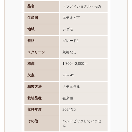
品名
トラディショナル・モカ
生産国
エチオピア
地域
シダモ
規格
グレード4
スクリーン
規格なし
標高
1,700～2,000ｍ
欠点
28～45
精製方法
ナチュラル
栽培品種
在来種
収穫年度
2024/25
その他
ハンドピックしていませ
ん