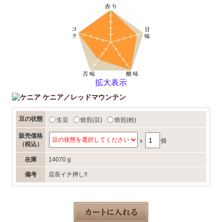
拡大表示
ケニア／レッドマウンテン
豆の状態
生豆
焙煎(豆)
焙煎(粉)
販売価格
ｘ
個
（税込）
在庫
14070 g
備考
店長イチ押し!!