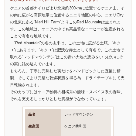
ケニアの首都ナイロビより北東約300kmに位置するケニア山。そ
の南に広がる高原地帯に位置するニエリ地区の中心、ニエリCity
の北東にある“Nieri Hill Farm”よりこのRed Mountainは生まれま
す。この地域は、ケニアの中でも高品質なコーヒーが生産される
ことで有名な地域です。
“Red Mountain”の名の由来は、この土地に広がる土壌、“キク
ユ”にあります。“キクユ”は肥沃な赤土として有名で、この土地で
取れる“レッドマウンテン”はこの赤い大地の恵みをいっぱいにそ
の実に詰め込んでいます。
もちろん、丁寧に完熟した実だけをハンドピックした直後に精
製、そしてより完璧な乾燥状態を得る為、ドライテーブルにて天
日乾燥されます。
そのカップにはケニア独特の柑橘系の酸味・スパイス系の香味、
それを支えるしっかりとした質感がそなわっています。
品名
レッドマウンテン
生産国
ケニア共和国