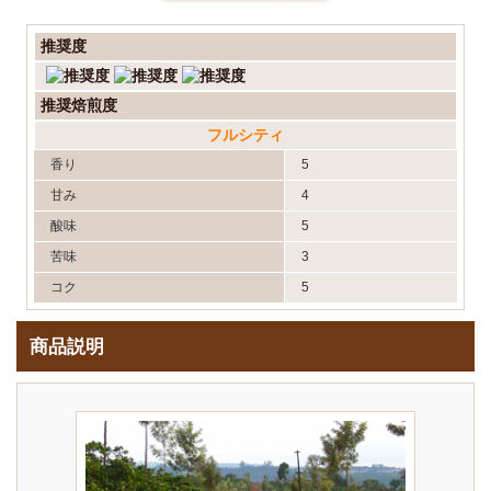
推奨度
推奨焙煎度
フルシティ
香り
5
甘み
4
酸味
5
苦味
3
コク
5
商品説明