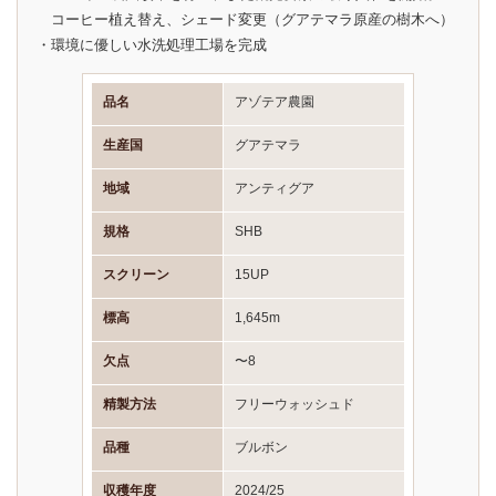
コーヒー植え替え、シェード変更（グアテマラ原産の樹木へ）
・環境に優しい水洗処理工場を完成
品名
アゾテア農園
生産国
グアテマラ
地域
アンティグア
規格
SHB
スクリーン
15UP
標高
1,645m
欠点
〜8
精製方法
フリーウォッシュド
品種
ブルボン
収穫年度
2024/25