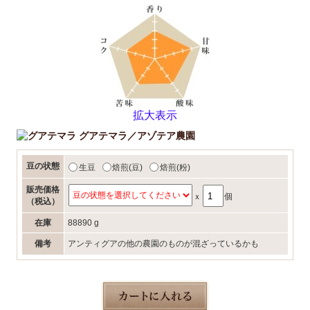
拡大表示
グアテマラ／アゾテア農園
豆の状態
生豆
焙煎(豆)
焙煎(粉)
販売価格
ｘ
個
（税込）
在庫
88890 g
備考
アンティグアの他の農園のものが混ざっているかも