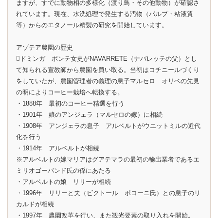
ますが、すでに動物相の多様化（渡り鳥・その他動物）が確認さ
れています。現在、水洗処理で発生する汚物（パルプ・粘液質
等）からのエタノール精製の研究を開始しています。
アゾテア農園の歴史
ドミンガ ポンテ女史がNAVARRETE（ナバレッテの父）とし
て知られる宣教師から農園を買い取る。当初はコチニールづくり
をしていたが、農園管理者の義理の息子マルセロ オリベの先見
の明によりコーヒー栽培へ転換する。
・1888年 最初のコーヒー精選を行う
・1901年 娘のアンジェラ（マルセロの嫁）に相続
・1908年 アンジェラの息子 アルベルトがウエットミルの近代
化を行う
・1914年 アルベルトが相続
※アルベルトの嫁マリアはグアテマラの最初の輸出業者であるエ
ミリオゴーバンド氏の孫にあたる
・アルベルトの娘 リリーが相続
・1996年 リリーと夫（ビクトール ポコーニ氏）との息子のリ
カルドが相続
・1997年 農園改革を行い、また観光要素の取り入れを開始。