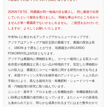
2025年7月7日、同農園が同一地域の豆を購入し、同じ麻袋で出荷
していたという報告を受けました。 明確な事は今のところ分かり
ませんが単一農園産でないかもしれません。 ご迷惑をおかけいた
しますが、よろしくお願いいたします。
中米No.1と称されるアンティグアからニュークロップです。
アゾテアはアンティグア地区北部の農園です。農園の歴史は長
く、1883年まで遡ることができ、現農園主のRICARDO
POKORNY氏は5代目となります。
アゾテアは農園内に博物館を有し、コーヒー栽培による収入への
依存度が他農園ほど高くない点が特徴的です。安定した博物館か
らの収入は、農園主にコーヒー栽培に関する研究の余力を与えま
す。米国マディソン大学の生物学者のアンドリュー トムス氏の
手助けにより、異なる栽培方法・有機肥料・シェードツリー体
系・汚物処理の研究に取り組んでいます。
ニンニク・唐辛子・アロエを使った有機殺虫剤・有機殺菌剤の高
い効果は当農園の成功例となっています。またシェードの多様化
も進められており、明らかな成果が出るまでにはまだ数年かかり