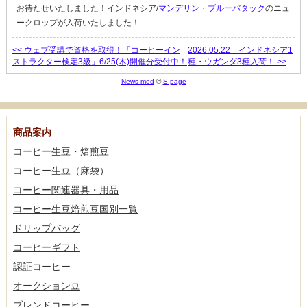
お待たせいたしました！インドネシア/
マンデリン・ブルーバタック
のニュ
ークロップが入荷いたしました！
<< ウェブ受講で資格を取得！「コーヒーイン
2026.05.22 インドネシア1
ストラクター検定3級」6/25(木)開催分受付中！
種・ウガンダ3種入荷！ >>
News mod
©
S-page
商品案内
コーヒー生豆・焙煎豆
コーヒー生豆（麻袋）
コーヒー関連器具・用品
コーヒー生豆焙煎豆国別一覧
ドリップバッグ
コーヒーギフト
認証コーヒー
オークション豆
ブレンドコーヒー