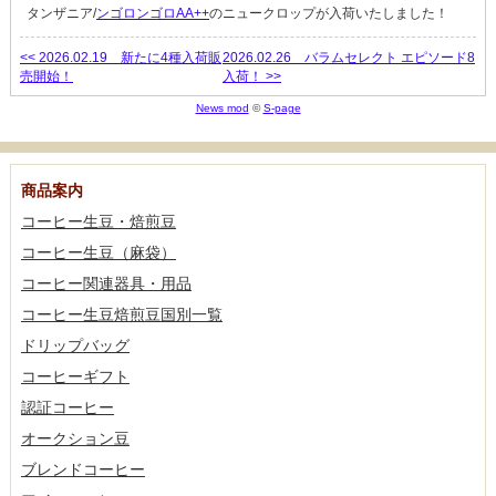
タンザニア/
ンゴロンゴロAA++
のニュークロップが入荷いたしました！
<< 2026.02.19 新たに4種入荷販
2026.02.26 バラムセレクト エピソード8
売開始！
入荷！ >>
News mod
©
S-page
商品案内
コーヒー生豆・焙煎豆
コーヒー生豆（麻袋）
コーヒー関連器具・用品
コーヒー生豆焙煎豆国別一覧
ドリップバッグ
コーヒーギフト
認証コーヒー
オークション豆
ブレンドコーヒー