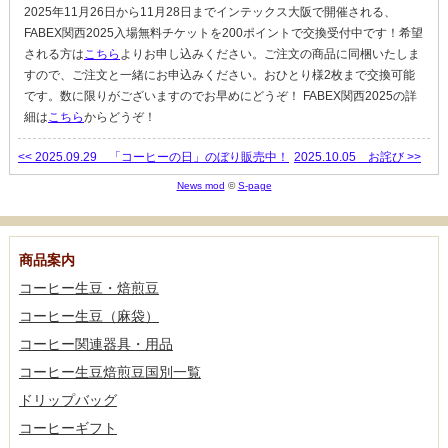
2025年11月26日から11月28日までインテックス大阪で開催される、
FABEX関西2025入場無料チケットを200ポイントで交換受付中です！希望
される方は
こちら
よりお申し込みください。ご注文の商品に同梱いたしま
すので、ご注文と一緒にお申込みください。おひとり様2枚まで交換可能
です。数に限りがございますのでお早めにどうぞ！ FABEX関西2025の詳
細は
こちら
からどうぞ！
<< 2025.09.29 「コーヒーの日」のぼり販売中！
2025.10.05 お詫び >>
News mod
©
S-page
商品案内
コーヒー生豆・焙煎豆
コーヒー生豆（麻袋）
コーヒー関連器具・用品
コーヒー生豆焙煎豆国別一覧
ドリップバッグ
コーヒーギフト