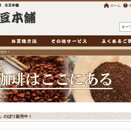
琲 生豆本舗
ホーム
販売中！
の日」のぼり販売中！