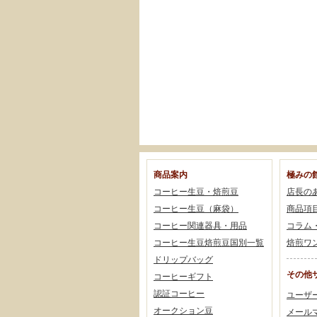
商品案内
極みの
コーヒー生豆・焙煎豆
店長の
コーヒー生豆（麻袋）
商品項
コーヒー関連器具・用品
コラム
コーヒー生豆焙煎豆国別一覧
焙煎ワ
ドリップバッグ
その他
コーヒーギフト
認証コーヒー
ユーザ
オークション豆
メール