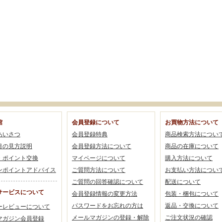
館
会員登録について
お買物方法について
あいさつ
会員登録特典
商品検索方法につい
目の見方説明
会員登録方法について
商品の在庫について
・ポイント交換
マイページについて
購入方法について
ンポイントアドバイス
ご質問方法について
お支払い方法につい
ご質問の回答確認について
配送について
サービスについて
会員登録情報の変更方法
包装・梱包について
パスワードをお忘れの方は
返品・交換について
ーレビューについて
メールマガジンの登録・解除
ご注文状況の確認
マガジン会員登録