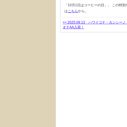
「10月1日はコーヒーの日」。 この特
は
こちら
から。
<< 2025.09.13 ハワイコナ・カンシ
オナAA入荷！