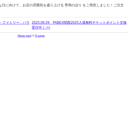
別な日に向けて、お店の雰囲気を盛り上げる 専用のぼり をご用意しました！ご注文
ーノ・ファミリー、バラ
2025.09.29 FABEX関西2025入場無料チケットポイント交換
受付中！ >>
News mod
©
S-page