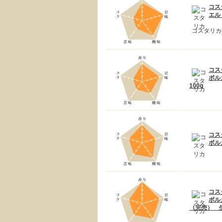
コス
エル
コスタリカ
コス
ボル
100g
コス
ボル
コス
ボル
（完売） 生