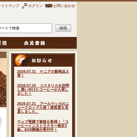
サイトマップ
ログイン
お問い合わせ
2026.07.31 ケニアの新商品入
荷！
2026.07.25 コスタリカを訪問
し買い付けたコーヒーが入荷し
ました！
2026.07.21 アールマッカのニ
ュークロップ入荷！焙煎度を見
直しました。
ウェブ受講で資格を取得！「コ
ーヒーインストラクター検定3
級」8/28開催分受付中！