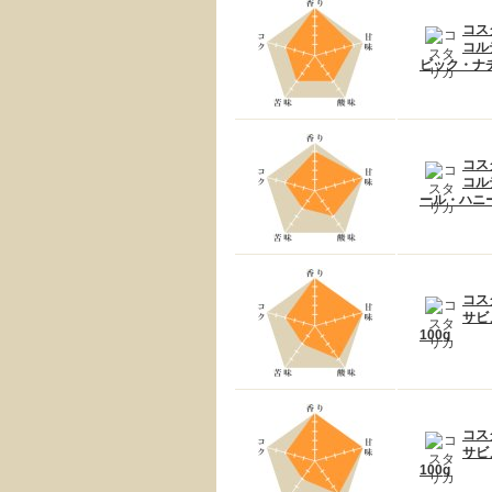
コス
コル
ビック・ナチ
コス
コル
ール・ハニー
コス
サビ
100g
コス
サビ
100g