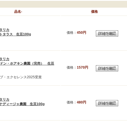
品名-
価格
タリカ
価格：
450円
トタラス 生豆100g
タリカ
Eドン・ホアキン農園（完売） 生豆
価格：
1570円
ブ・エクセレンス2025受賞
タリカ
価格：
480円
ナディージャ農園 生豆100g