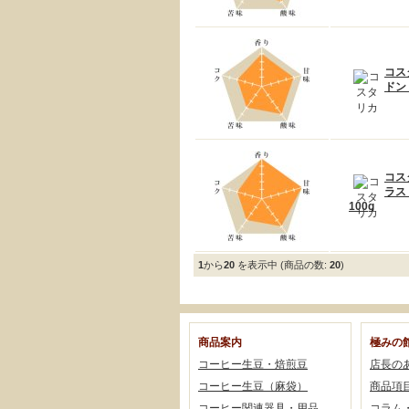
コス
ドン
コス
ラス
100g
1
から
20
を表示中 (商品の数:
20
)
商品案内
極みの
コーヒー生豆・焙煎豆
店長の
コーヒー生豆（麻袋）
商品項
コーヒー関連器具・用品
コラム