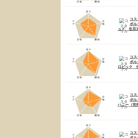
コス
ボル
ュド 生豆1
コス
ボル
ロビック 生
コス
ボル
ハニー（完売
コス
ボル