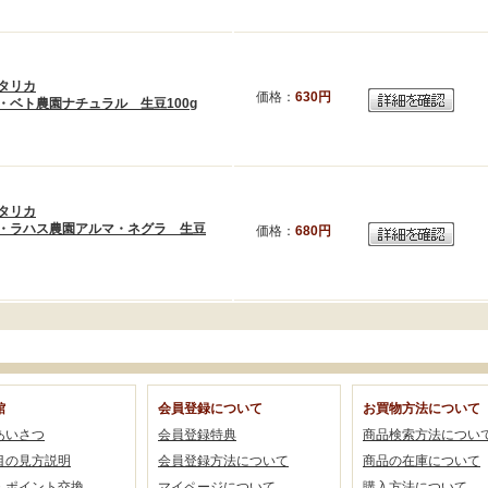
タリカ
価格：
630円
・ベト農園ナチュラル 生豆100g
タリカ
・ラハス農園アルマ・ネグラ 生豆
価格：
680円
館
会員登録について
お買物方法について
あいさつ
会員登録特典
商品検索方法につい
目の見方説明
会員登録方法について
商品の在庫について
・ポイント交換
マイページについて
購入方法について