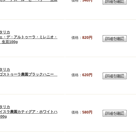
価格：
540円
タリカ
ェ・デ・アルトゥーラ・ミレニオ・
価格：
820円
生豆100g
タリカ
ゴストゥーラ農園ブラックハニー
価格：
620円
タリカ
イスラ農園カティグア・ホワイトハ
価格：
580円
00g