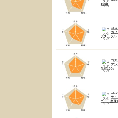
100g
コス
カフ
ナチュラル 
コス
アン
生豆100g
コス
ラ・
ニー 生豆1