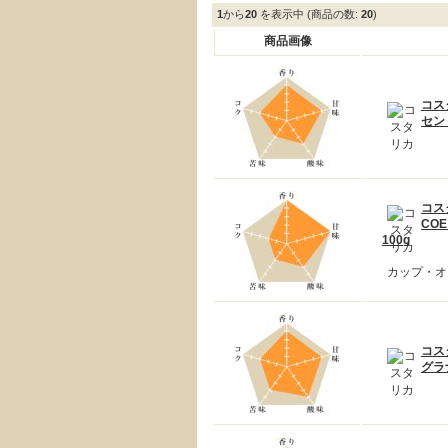
1
から
20
を表示中 (商品の数:
20
)
商品画像
コス
セン
コス
CO
100g
カップ・オ
コス
グラ