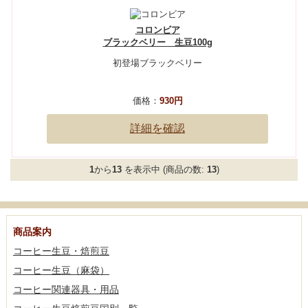
コロンビア
ブラックベリー 生豆100g
初登場ブラックベリー
価格：
930円
詳細を確認
1
から
13
を表示中 (商品の数:
13
)
商品案内
コーヒー生豆・焙煎豆
コーヒー生豆（麻袋）
コーヒー関連器具・用品